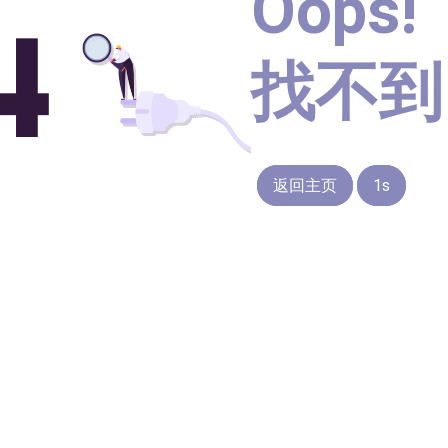
Oops!
找不到
返回主页
1s