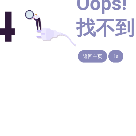
Oops!
找不到
返回主页
1s