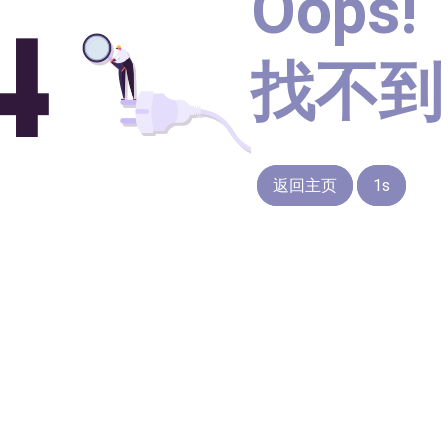
Oops!
找不到
返回主页
1s