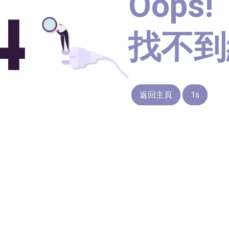
Oops!
找不到
返回主頁
1s