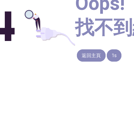
Oops!
找不到
返回主頁
1s