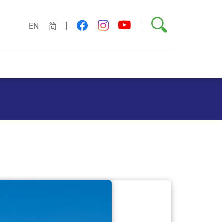
搜尋
youtube
facebook
instagram
EN
简