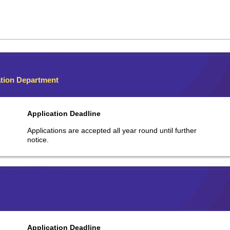
ation Department
Application Deadline
Applications are accepted all year round until further
notice.
Application Deadline