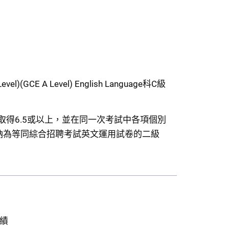
l)(GCE A Level) English Language科C級
) 學術模式整體分級取得6.5或以上，並在同一次考試中各項個別
接納為等同綜合招聘考試英文運用試卷的二級
績