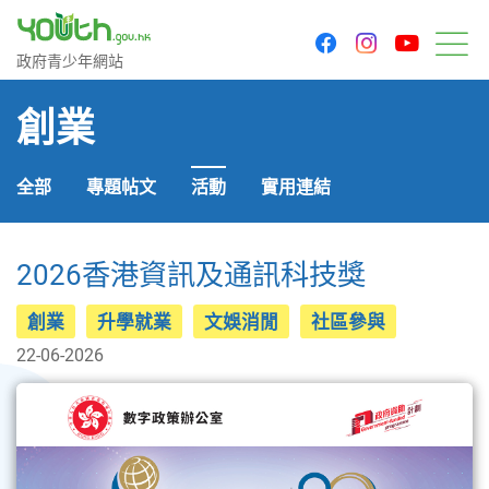
youtu
facebook
instagram
政府青少年網站
政府青少年網站
目
創業
全部
專題帖文
活動
實用連結
2026香港資訊及通訊科技獎
創業
升學就業
文娛消閒
社區參與
22-06-2026