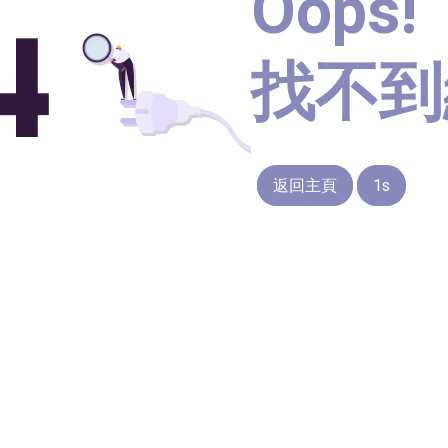
Oops!
找不到
返回主頁
1s