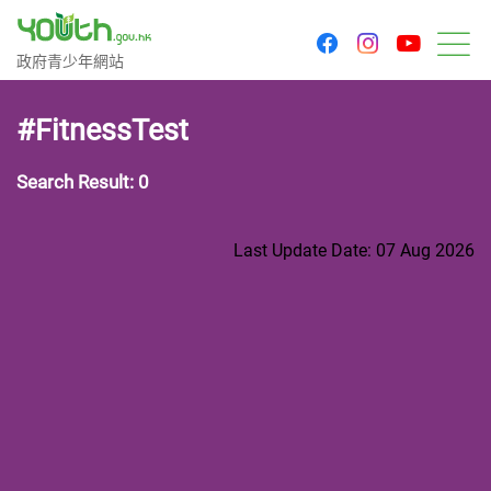
youtu
facebook
instagram
Government Youth Website
政府青少年網站
M
#FitnessTest
Search Result: 0
Last Update Date: 07 Aug 2026