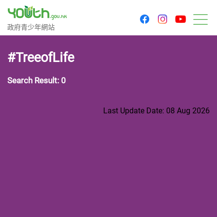
youtu
facebook
instagram
Government Youth Website
政府青少年網站
M
#TreeofLife
Search Result: 0
Last Update Date: 08 Aug 2026