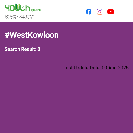
youtu
facebook
instagram
Government Youth Website
政府青少年網站
M
#WestKowloon
Search Result: 0
Last Update Date: 09 Aug 2026