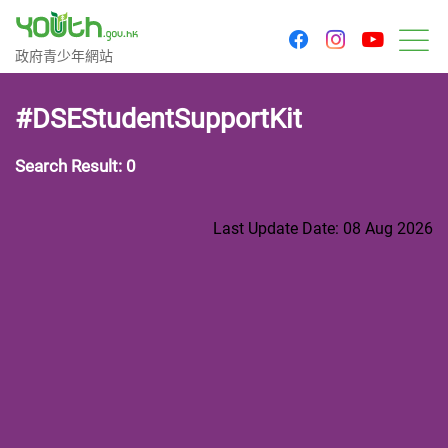
youtu
facebook
instagram
Government Youth Website
政府青少年網站
M
#DSEStudentSupportKit
Search Result: 0
Last Update Date: 08 Aug 2026