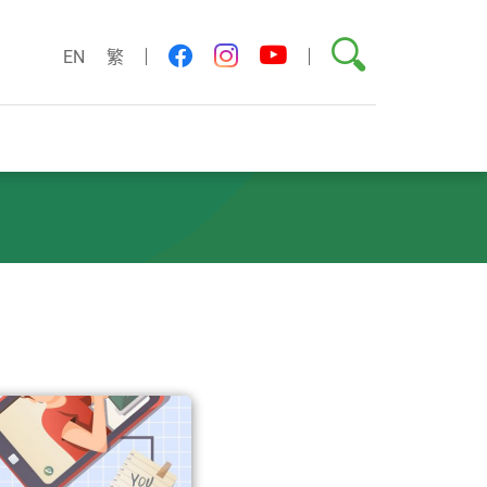
搜索
youtube
facebook
instagram
EN
繁