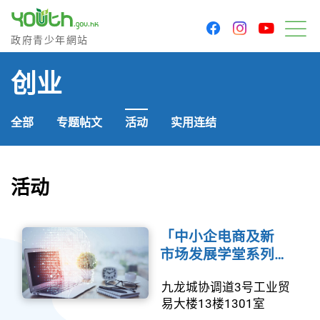
youtu
facebook
instagram
政府青少年网站
政府青少年網站
菜
创业
全部
专题帖文
活动
实用连结
活动
「中小企电商及新
市场发展学堂系列…
九龙城协调道3号工业贸
易大楼13楼1301室