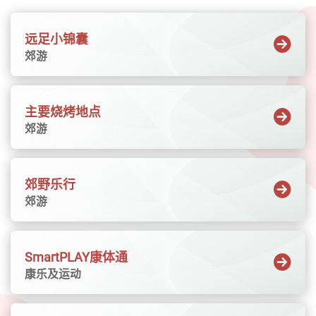
班、壁球训练班、网球训练班，及园艺课程
阿萨德兄弟成军60年的告别巡演的其中一站，
等。>>>详情及报名2. 本港大学暑期学院可于网
本地古筝演奏家万幸将特别合作演出，中西合
页内搜寻适合中学生的大学暑期课程，一起探
远足小锦囊
璧演奏以花木兰为灵感的乐曲。阿萨德兄弟凭
索学术兴趣与职涯方向。>>>详情及报名（香港
郊游
借高超技巧和非凡默契，纵横古典结他乐坛逾
大学暑期学院）（只有英文）>>>详情及报名
半世纪，屡获拉丁格林美奖的肯定。《铜话鼓
（香港都会大学青少年暑期课程）3. 香港基督
事》古今交汇 穿越非遗马来西亚顶尖敲击乐团
教青年会可于网页内搜寻合心水的暑期活动或
主要烧烤地点
手集团联同印尼峇里甘美兰乐团十一月呈献
兴趣班。热门活动例如运动及体育课程，及攀
郊游
《铜话鼓事》，将中国狮鼓、气势磅礡的马来
登训练课程等等。>>>详情及报名另外，大家亦
西亚二十四节令鼓，与飘逸灵性、被誉为世界
可到香港游乐场协会、香港青少年服务处、圣
音乐宝藏的甘美兰音乐完美融合。香港儿童合
雅各福群会、香港童军总会、香港女童军总会
郊野乐行
唱团亦将与手集团同台演出一系列曲目，包括
等机构网页内，搜寻暑假期间的恒常／暑期活
郊游
重新演译经典民歌《茉莉花》，以熟悉旋律穿
动及兴趣班。（注︰部份网页须以会员身分登
梭不同东亚文化。《亚裔艺采+ 2026》礼意绽
入报名，详情请参阅以上各团体／机构网页）
放 压轴登场载誉归来的年度大型户外嘉年华
SmartPLAY康体通
「亚裔艺采＋」于十一月下旬登场，获多个驻
康乐及运动
港领事馆鼎力支持，汇聚不同民族风格的舞台
表演、文化摊位与工作坊，呈献约30个「一带