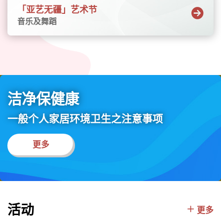
一路」国家和地区的艺文色彩，让参与者在充
「亚艺无疆」艺术节
满活力的氛围中体验多元文化。嘉年华同时亦
音乐及舞蹈
呈献「盛礼荟萃——民族文化展览」，透过来自
不同国家和地区的编织品、特色手工艺品、照
片、油画及瓷器工艺等，展现匠人与艺术品盛
载的祝福与人情味。更多有关「亚艺无疆」艺
术节的节目及活动资讯，请浏览以下网站—亚
艺无疆 Asia+ 2026日期︰2026年9月至11月节
洁净保健康
目详情︰节目一览表购票资讯︰节目门票于7月
23日（星期四）起在各城市售票网售票处、自
一般个人家居环境卫生之注意事项
助售票机、网页、流动购票应用程式URBTIX及
电话购票热线（3166 1288）发售专题网站︰
更多
https://www.asiaplus.gov.hk/2026/sc/
活动
更多