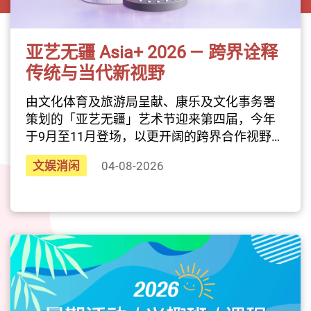
亚艺无疆 Asia+ 2026 — 跨界诠释
传统与当代新视野
由文化体育及旅游局呈献、康乐及文化事务署
策划的「亚艺无疆」艺术节迎来第四届，今年
于9月至11月登场，以更开阔的跨界合作视野，
持续拓展创作边界，串连多元文化的交流与对
文娱消闲
04-08-2026
话。本届艺术节以「蕴艺新诠」为题，汇聚音
乐、舞蹈、杂技等多种艺术形式，在传统与当
代之间寻找新的可能。从融合中国狮鼓与马来
西亚、印尼甘美兰的跨文化演出，到结合非物
质文化遗产音乐的越南杂技，每一场都像是在
重新书写亚洲艺术的风景。而深受喜爱的「亚
裔艺采+」户外嘉年华也将再次回归，为整个艺
术节画下充满活力的压轴篇章。搭配一系列主
题展览与延伸活动，本届「亚艺无疆」将邀集