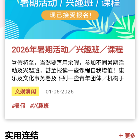
来自超过30个亚洲及「一带一路」国家与地区
的艺术家参与，当中包含首次加入的巴西、摩
尔多瓦与捷克等，共呈现约100场演出与活动，
带领市民与旅客走入世界文化的缤纷脉动。在
这个创意与文化交织的季节，就让我们一同踏
入多元而丰富的艺术风景，感受一场充满惊喜
2026年暑期活动／兴趣班／课程
与灵感的文化盛事。
揭幕节目《三角演义》音乐会九月上演的开幕
暑假将至，当然要善用余暇，参加不同暑期活
节目《三角演义》音乐会由香港流行音乐金牌
动及兴趣班，甚至报读一些课程自我增值！康
监制王双骏领军，伙拍鼓手恭硕良、结他手瞿
乐及文化事务署及下列一些青年团体／机构于
俊僖、乐队主音Jan Curious等本地班底，加上
今年暑假期间将举办不同类型的精彩活动，相
文娱消闲
01-06-2026
首度来港的蒙古重金属乐队Uuhai以马头琴结合
信总有一些合你心意。不论你是青少年，或者
金属音乐，韩国新进摇滚乐队KARDI以传统玄
是新手爸爸妈妈，一样可以发掘到适合自己和
#暑假
#兴趣班
琴配搭韩流女声，还有泰国独立流行组合KIKI
家人的活动，一同享受盛夏！1. 康乐及文化事
的梦幻节奏与轻快电音，在多种声音维度的交
务署可于网页内搜寻合心水的活动或兴趣班。
锋中为艺术节揭开序幕。《阿萨德二重奏结他
热门活动例如游泳训练班、不同类型的舞蹈
演奏会》呈献跨艺术领域演出十月在香港上演
班、瑜伽训练班、羽毛球训练班、乒乓球训练
实用连结
更多
的《阿萨德二重奏结他演奏会》为来自巴西的