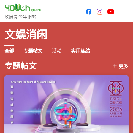
youtu
facebook
instagram
政府青少年网站
政府青少年網站
菜
文娱消闲
全部
专题帖文
活动
实用连结
专题帖文
更多