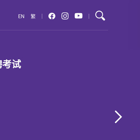
搜索
youtube
facebook
instagram
EN
繁
试出路系列】升学资助篇
聘考试
- 暑期工作锦囊
「就业启航」 助您计划未来
年人口普查
展蓝图
望继续升学，但同时面对经济考量，不知道从何
同学都希望利用假期寻找暑期工以赚取零用和汲
心未来出路？想加入职场又无从入手？
解以下各项学生资助计划，或能为你的升学安排
而，由于缺乏社会经验，他们往往成为骗徒 的目
的支援 –
招聘方式及陌生的招聘程序，同学们必须冷静谨
月至八月推出「就业启航」特备项目，为有意投
须详细了解工作性质，衡量自己能否胜任，并提
学毕业生提供一系列多元化的职前培训及就业服
3-06-2026
2-07-2026
1-05-2026
资讯，切勿因贪图高薪而掉以轻心。若一时大
握最新就业资讯、计划事业路向及提升就业竞争
之徒有机可乘，除了蒙受金钱损失外，更可能误
试出路
凭试
#劳工处
#放榜
升学，可参考在职家庭及学生资助事务处为专上
后
提供的多项资助计划。你亦可透过「学资处电子
题网页搜罗了多种适合中学毕业生申请的职位空
具，初步估算在不同资助计划下或可获得的资助
处为大家准备了「暑期工作锦囊」，分享近年常
个人志向申请相关职位。专题网页亦刊载劳工处
，协助你更有效地规划升学安排。
阱—
招聘会详情，包括：