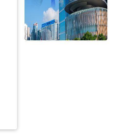
课程及专上学生车船津贴 为在认可的院校修读全日制
工作价值观及辨识常见的求职陷阱，以装备自己
程度课程，居住地点与日常上课地点距离超逾十
处「暑期工作锦囊」
作世界，让自己「Fresh Up」。
需要乘搭公共交通工具往返学校而同时有经济需
「连青・南昌」 — 全新青
【全新
船津贴。
已上载至「就业启航」专题网页，各位应届中学
年聚脚点
马会
一下！
文娱消闲
社区参与
文娱
，你可以参考教育局「内地大学升学资助计
31-07-2026
06-01-
在向前往内地修读学士学位课程的香港学生提供
#民政及青年事务局
#青年广
及确保学生不会因经济困难而无法获得专上教育
划包括两部分：「经入息审查资助」及「免入息
助款项会按年发放，资助年期为有关学生于指定
学士学位课程的正常修业期。符合资格的申请人
内，接受「经入息审查资助」或「免入息审查资
计划不设名额上限。
高校亦会设立校内奖学金、助学金或学费减免等
及申请要求因院校而异，建议直接向有意报读的
讯。