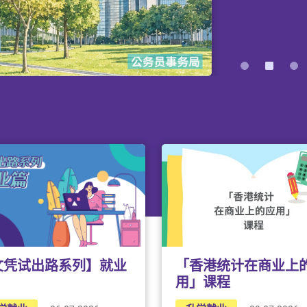
1. 资助专上课
非法工作    骗财
此外，为协助毕
的认可专上课程
阱    征费骗局 
工作价值观，劳
产审查的资助计
『青年就业起点』
以及一些防备该
系列实用培训课
2. 全日制大专
业咨询服务，让
1
3
4
专上课程学生资
锦囊一「寻找工
制课程的合资格
当中，「职途Fr
锦囊二「工作机
3. 专上学生资
1. 求职Make Ea
的副学士学位、
锦囊三「公司背
制学生而设，须
专为刚毕业的学
助学金及／或贷
锦囊四「网上骗
求职过程中从容
4. 专上学生免
锦囊五「新闻时
2. 自在工作间
助计划」(FA
评审的全日制副
另外，初次投身
要在职场上得心
资格学生缴付学
及危险工序的工
室的正确沟通方
腐蚀性物品、进
包括：
5. 扩展的免入
全设备和严格遵
文凭试出路系列】就业
「香港统计在商业上
指定的专上／持
3. 求职 "Switc
用」课程
缴付学费。
希望「暑期工作
程中开拓 「就业
透过观看影片作