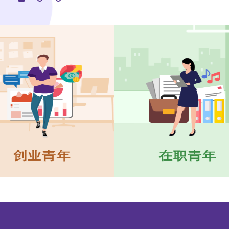
你可参考「奖助
2
3
海外升学相关的
要求与支援范围
本地持续进修课
政府亦设有其他
1. 应用教育文
凭课程，以取代
供另一学习途径
港中学文凭试5
文凭学费发还」
的学员在学年结束
费。
2. 指定夜间
办学机构于指定
合资格的学员在学
学费。
资料来源:在职