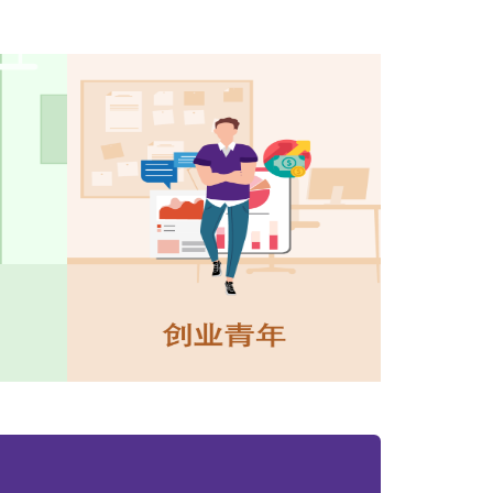
学金计划搜寻」工具，查阅更多与本地、内地或
奖学金及助学金资讯，从而了解不同计划的申请
。
程资助
资助计划，支援青年自我增值及持续进修。
凭学费发还教育局于2023/24学年推出应用教育文
毅进文凭课程，继续为中六离校生和成年学员提
，以取得就业和进修所需的正式学历（相当于香
科第2级（包括中英文科））。当中，「应用教育
为合资格的学员提供学费发还的资助。符合资格
后可获发还30%、50%或100%实际已缴付的学
成人教育课程资助计划政府资助成年学员修读由认可
中心开办的夜间中学（即中一至中六）课程。符
年结束后可获发还30%、50%或100%已缴付的
家庭及学生资助事务处教育局