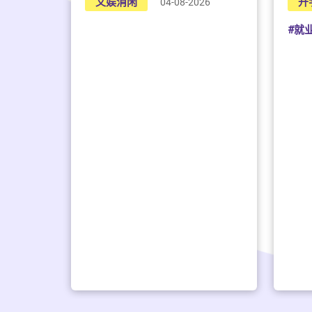
升
文娱消闲
04-08-2026
#就
主任、
人秘书