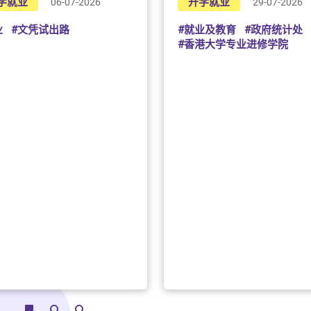
学就业
升学就业
06-07-2026
29-07-2026
6. 资助专上
巧，认识正确的
学士学位或以下
资料来源：劳工
迎接面试及踏入工
业
#文凭试出路
#就业及教育
#政府统计处
分钟步行时间及
#香港大学专业进修学院
要的学生提供车
以上最新资讯都
毕业生不妨参考
内地升学资助
如欲到内地升学
划」。此计划旨
适切的支援，以
的机会。资助计
审查资助」。资
内地院校就讀的
只可在同一学年
助」二者其一。
此外，内地部分
安排。相关详情
院校查询最新资
奖学金／助学金