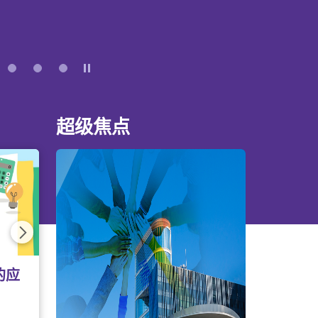
程学生资助计划 (TSFS) 为就读学额全数由公帑资助
星探    色情陷阱    层压销售    刷单骗局    贷款陷
业生装备自己，提升求职面试技巧及认识正确的
的合资格全日制学生而设，须经过家庭入息及资
   投资骗局    海外求职骗案
工处两所位于旺角和葵芳的青年就业资源中心
划。资助包括助学金及／或贷款。
同时推出『职途Fresh Up』系列活动，举办一
些陷阱的方法—　
程。 『青年就业起点』亦提供职业潜能评估及就
学生免入息审查贷款计划 (NLSFT) 旨在配合「资助
毕业生及早规划职业生涯。
暂停
5
6
助计划」(TSFS)，提供贷款以协助就读认可全日
作要留神 求职陷阱要小心」
学生缴付学费。
esh Up」特备活动包括︰
会仔细寻 犯法危机要小心」
超级焦点
助计划 (FASP) 为修读以自资形式开办并经本地评审
sy
高级文凭或学士学位程度专上课程的合资格全日
景要留神 合约内容要看真」
经过家庭入息及资产审查的资助计划。资助包括
生、初入职场和欲转换工作的青年而设，助你在
款。
徒多古怪 个人资料勿乱派」
过关，觅得理想工作。精选课程包括：
入息审查贷款计划 (NLSPS) 旨在配合「专上学生资
事多留意 寻求协助莫迟疑」
SP)，提供贷款以协助就读以自资形式开办并经本地
学士学位、高级文凭或学士学位程度的课程的合
职场的求职者，必须注意工作安全，避免从事涉
应手，便须照顾自我的身心健康，亦须注意办公
后一页
费。
作（如建筑工程、操作重型机器、处理化学品和
法，从各方面管理好自己的工作人生。推介课程
行高温处理等）。工作时应使用由雇主提供的安
息审查贷款计划 (ENLS) 旨在提供贷款予在香港修读
守工作场所的安全规定。
的应
续进修及专业教育课程的合资格学生，协助他们
h"（7月）
锦囊」能帮助大家「见招拆招」，顺利在求职过
新天地」!
出抉择的互动模式，帮助参加者掌握面试的技