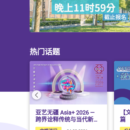
热门话题
前一页
【
亚艺无疆 Asia+ 2026 —
篇
跨界诠释传统与当代新视
野