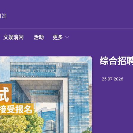
網站
文娱消闲
活动
更多
【文凭
综合招
劳工处 
劳工处
2026
青年发
完成文凭试后希
每逢暑假，不少
完成文凭试后担
入手？不妨先了
取工作经验。然
25-07-2026
01-01-2026
20-12-2022
提供部分经济上
标。面对不同的
劳工处于今年五
慎，接受聘用前
入职场的应届中
升学就业
升学就业
升学就业
2
0
1
本地升学资助
防网上虚假招聘
务，协助他们掌
意，随时让不法
力。
#学生资助
#暑假
#劳工处
#求职
#文凭
#文
若你计划在本地
堕法网。
及大专程度学生
「就业启航」专
通」内的计算工
有见及此，劳工
缺，方便他们按
金额或资助幅度
见的暑期工作陷
举办的不同类型