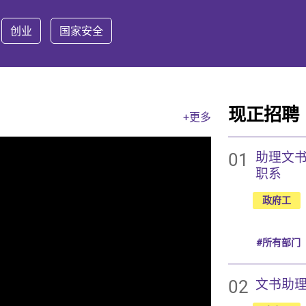
创业
国家安全
现正招聘
+更多
01
助理文书
职系
政府工
#所有部门
02
文书助理