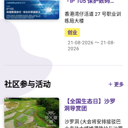
「IP 105 保护数码身
份：域名的争议解
香港湾仔活道 27 号职业训
决」
练局大楼
创业
21-08-2026 ～ 21-08-
2026
社区参与活动
更多
【全国生态日】沙罗
洞导赏团
沙罗洞 (大会将安排接驳巴