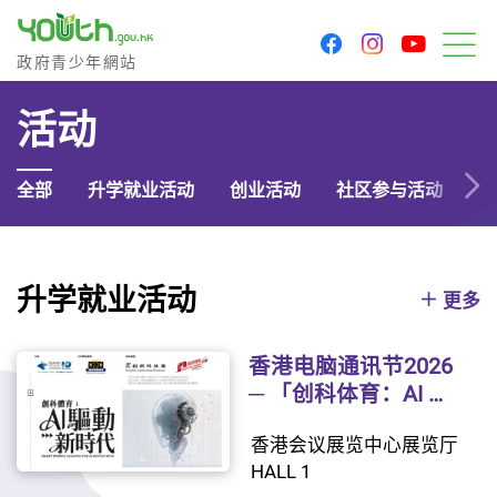
youtu
facebook
instagram
政府青少年网站
政府青少年網站
菜
活动
全部
升学就业活动
创业活动
社区参与活动
文
升学就业活动
更多
香港电脑通讯节2026
─ 「创科体育：AI 驱
动新时代」
香港会议展览中心展览厅
HALL 1