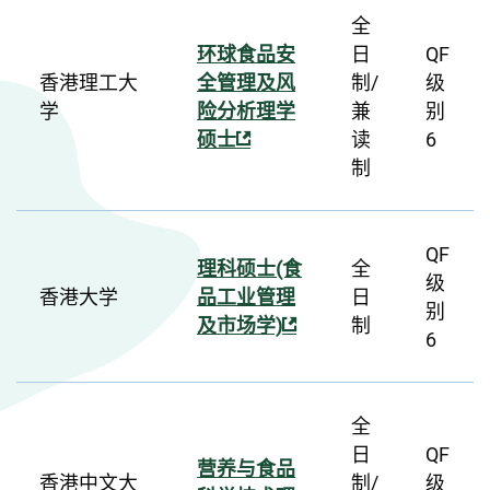
全
环球食品安
日
QF
香港理工大
全管理及风
制/
级
学
险分析理学
兼
别
硕士
读
6
制
QF
理科硕士(食
全
级
香港大学
品工业管理
日
别
及市场学)
制
6
全
日
QF
营养与食品
香港中文大
制/
级