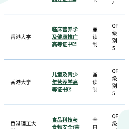
4
QF
临床营养学
兼
级
香港大学
及健康推广
读
别
高等证书
制
5
QF
儿童及青少
兼
级
香港大学
年营养学高
读
别
等证书
制
5
QF
食品科技与
全
香港理工大
级
食物安全(荣
日