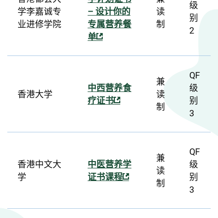
级
学李嘉诚专
– 设计你的
读
别
业进修学院
专属营养餐
制
2
单
QF
兼
中西营养食
级
香港大学
读
疗证书
别
制
3
QF
兼
香港中文大
中医营养学
级
读
学
证书课程
别
制
3