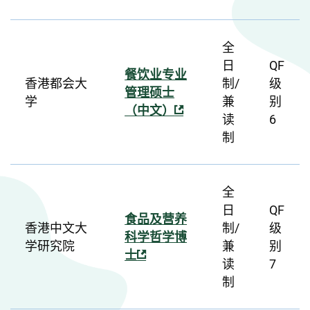
全
日
QF
餐饮业专业
香港都会大
制/
级
管理硕士
学
兼
别
（中文）
读
6
制
全
日
QF
食品及营养
香港中文大
制/
级
科学哲学博
学研究院
兼
别
士
读
7
制