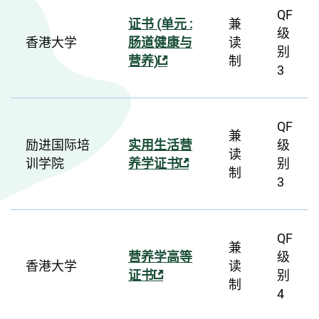
QF
证书 (单元 :
兼
级
香港大学
肠道健康与
读
别
营养)
制
3
QF
兼
励进国际培
实用生活营
级
读
训学院
养学证书
别
制
3
QF
兼
营养学高等
级
香港大学
读
证书
别
制
4