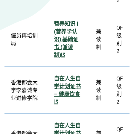
2
营养知识 I
QF
(营养学认
兼
僱员再培训
级
识) 基础证
读
局
别
书 (兼读
制
2
制)
自在人生自
QF
香港都会大
兼
学计划证书
级
学李嘉诚专
读
– 健康饮食
别
业进修学院
制
2
自在人生自
QF
香港都会大
学计划证书
兼