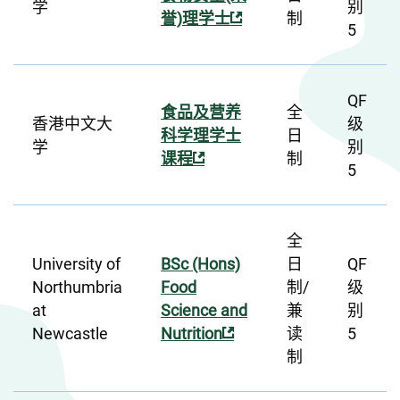
学
别
誉)理学士
制
5
QF
食品及营养
全
香港中文大
级
科学理学士
日
学
别
课程
制
5
全
University of
BSc (Hons)
日
QF
Northumbria
Food
制/
级
at
Science and
兼
别
Newcastle
Nutrition
读
5
制