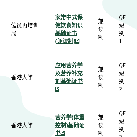
家常中式保
QF
兼
僱员再培训
健饮食知识
级
读
局
基础证书
别
制
(兼读制)
1
应用营养学
QF
兼
及营养补充
级
香港大学
读
剂基础证书
别
制
2
QF
营养学(体重
兼
级
香港大学
控制)基础证
读
别
书
制