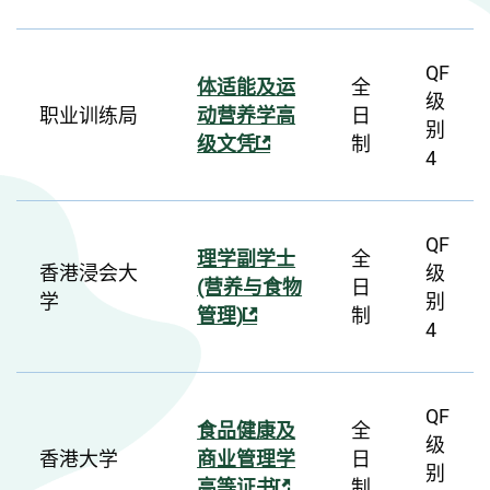
QF
体适能及运
全
级
职业训练局
动营养学高
日
别
级文凭
制
4
QF
理学副学士
全
香港浸会大
级
(营养与食物
日
学
别
管理)
制
4
QF
食品健康及
全
级
香港大学
商业管理学
日
别
高等证书
制