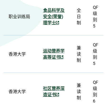
QF
食品科学及
全
级
职业训练局
安全(荣誉)
日
别
理学士
制
5
QF
兼
运动营养学
级
香港大学
读
高等证书
别
制
5
QF
兼
社区营养深
级
香港大学
读
造证书
别
制
6