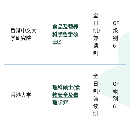
全
日
QF
食品及营养
香港中文大
制/
级
科学哲学硕
学研究院
兼
别
士
读
6
制
全
日
QF
理科硕士(食
制/
级
香港大学
物安全及毒
兼
别
理学)
读
6
制