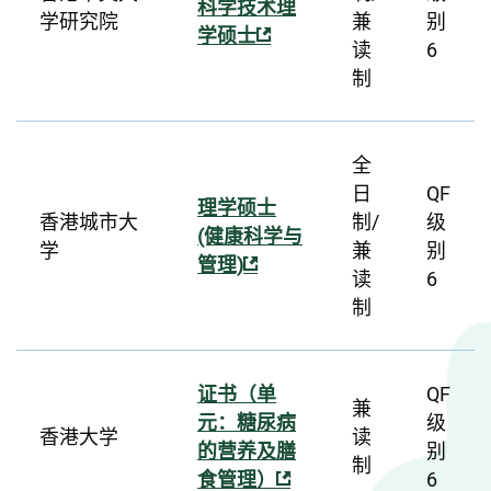
科学技术理
学研究院
兼
别
学硕士
读
6
制
全
日
QF
理学硕士
香港城市大
制/
级
(健康科学与
学
兼
别
管理)
读
6
制
证书（单
QF
兼
元：糖尿病
级
香港大学
读
的营养及膳
别
制
食管理）
6