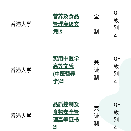
QF
营养及食品
全
级
香港大学
管理高级文
日
别
凭
制
4
实用中医学
QF
兼
高等文凭
级
香港大学
读
(中医营养
别
制
学)
4
品质控制及
QF
兼
食物安全管
级
香港大学
读
理高等证书
别
制
4