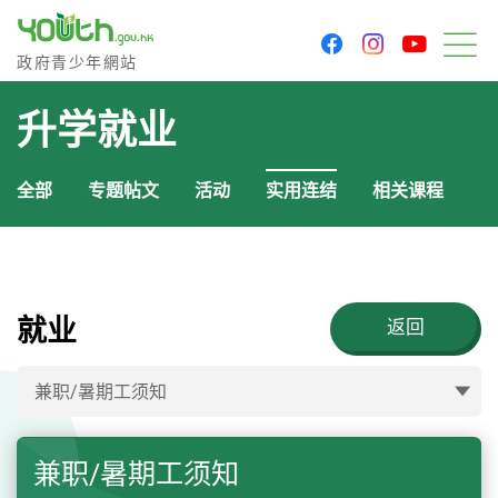
youtu
facebook
instagram
政府青少年网站
政府青少年網站
菜
升学就业
全部
专题帖文
活动
实用连结
相关课程
就业
返回
兼职/暑期工须知
兼职/暑期工须知