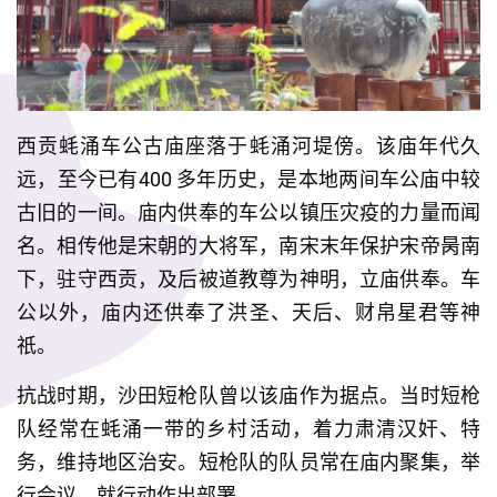
西贡蚝涌车公古庙座落于蚝涌河堤傍。该庙年代久
远，至今已有400 多年历史，是本地两间车公庙中较
古旧的一间。庙内供奉的车公以镇压灾疫的力量而闻
名。相传他是宋朝的大将军，南宋末年保护宋帝昺南
下，驻守西贡，及后被道教尊为神明，立庙供奉。车
公以外，庙内还供奉了洪圣、天后、财帛星君等神
祇。
抗战时期，沙田短枪队曾以该庙作为据点。当时短枪
队经常在蚝涌一带的乡村活动，着力肃清汉奸、特
务，维持地区治安。短枪队的队员常在庙内聚集，举
行会议，就行动作出部署。