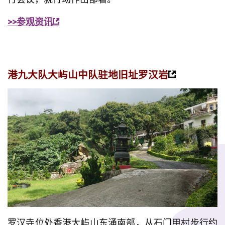
>>参观资讯
港九大队大屿山中队驻地旧址罗汉岩
罗汉寺位处香港大屿山东涌南部，从石门甲村步行约