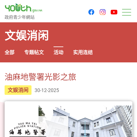
youtu
facebook
instagram
政府青少年网站
政府青少年網站
菜
文娱消闲
全部
专题帖文
活动
实用连结
油麻地警署光影之旅
文娱消闲
30-12-2025