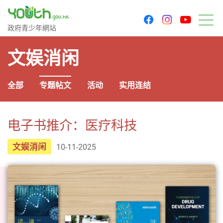
youtu
facebook
instagram
政府青少年网站
政府青少年網站
菜
文娱消闲
全部
专题帖文
活动
实用连结
电子书推介：医疗科技
文娱消闲
10-11-2025