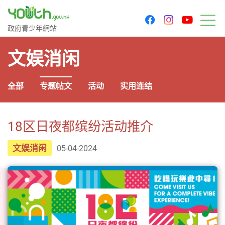
youtu
facebook
instagram
政府青少年网站
政府青少年網站
菜
文娱消闲
全部
专题帖文
活动
实用连结
18区日夜都缤纷活动推介
文娱消闲
05-04-2024