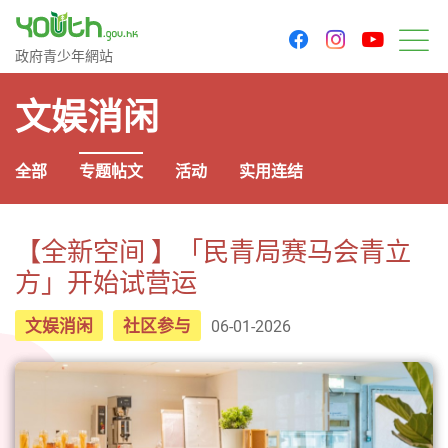
youtu
facebook
instagram
政府青少年网站
政府青少年網站
菜
文娱消闲
全部
专题帖文
活动
实用连结
【全新空间 】「民青局赛马会青立
方」开始试营运
文娱消闲
社区参与
06-01-2026