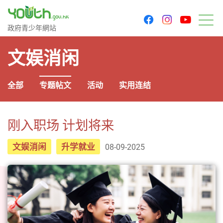
youtu
facebook
instagram
政府青少年网站
政府青少年網站
菜
文娱消闲
全部
专题帖文
活动
实用连结
刚入职场 计划将来
文娱消闲
升学就业
08-09-2025