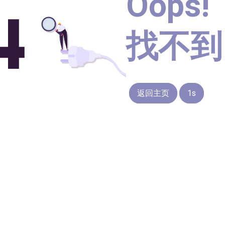
Oops!
找不到
返回主页
1s