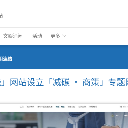
站
文娱消闲
活动
更多
用连结
」网站设立「减碳 ‧ 商策」专题