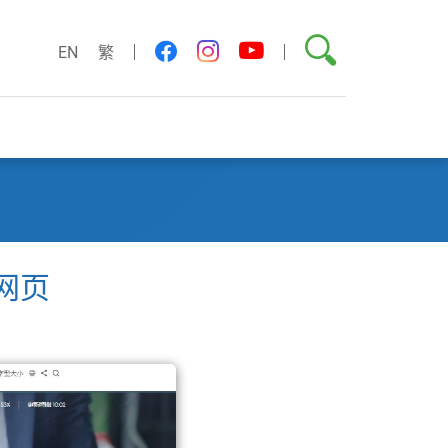
搜索
youtube
facebook
instagram
EN
繁
网页