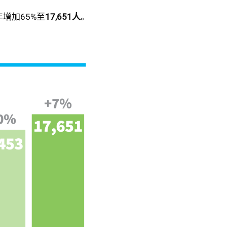
增加65%至
17,651人
。