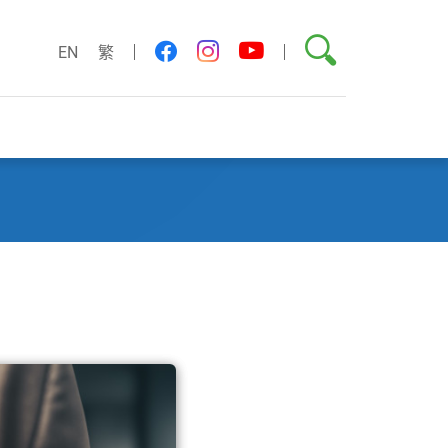
搜索
youtube
facebook
instagram
EN
繁