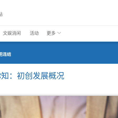
站
文娱消闲
活动
更多
用连结
你知：初创发展概况