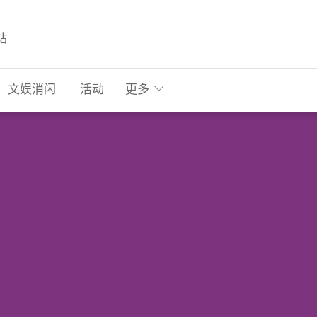
站
文娱消闲
活动
更多