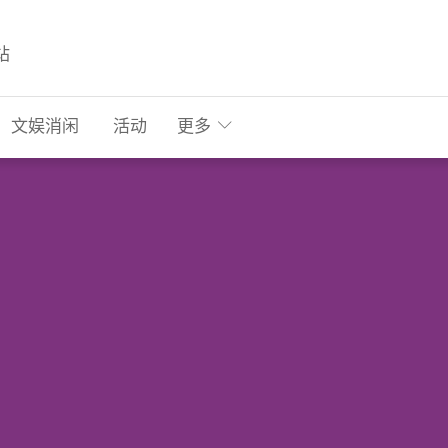
站
文娱消闲
活动
更多