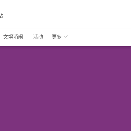
站
文娱消闲
活动
更多