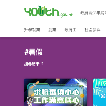
政府青少年網
政府青少年網站
升學就業
創業
政府工
社區參與
#暑假
搜尋結果: 2