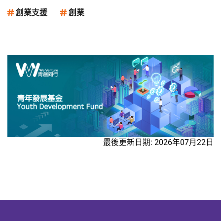
定（投資協定）的經濟體的業務。每家企業於
活動現場精心組織了一系列資源對接活動，一
資
「BUD專項基金」下的累計資助上限為700萬
創業支援
創業
方面，集中舉辦優秀參賽項目、知名資源平
推
元。「BUD專項基金」共有3款申請類別:一般
台，助力創業項目融入市場；另一方面，舉辦
企
申請︰主要申請類別，涵蓋一系列可獲資助措
資源對接會、深天使種子基金“直通車”、創業
在
施，而每宗申請的資助上限為80萬元;「申請
資源匯、創業環境考察等6場特色活動，為創
小
易」︰涉及特定措施而每宗申請的資助上限為
業項目實現政策、銀行、創投機構、孵化載
、
15萬元。有別於其他「BUD專項基金」申請的
體、行業資源“五對接”。活動現場還與多家銀
部
60個工作天服務承諾，「申請易」的處理時
行共同舉辦了大賽金融産品發布儀式，針對未
主
間為30個工作天;「電商易」︰支援企業透過
晉級複賽的優秀參賽項目以及港澳項目舉辦路
發展電子商貿（電商）業務拓展中國內地及東
演專場，為創業項目設置洽談專區等，成為本
南亞國家聯盟（東盟）10個國家的市場。每
次資源對接活動的一大亮點。資源對接活動現
，
宗申請的資助上限為80萬元，及每家企業的
場反響熱烈，不少到場的投融資機構及創業孵
主
累計資助上限為100萬元（計入「BUD專項基
化基地負責人與創業者們進行了深入交流。他
金」的700萬元資助上限）。為助力中小企提
們紛紛表示，本次大賽辦賽規格高，參賽規模
外
升競爭力，政府於2026年6月15日起就「BUD
最後更新日期: 2026年07月22日
大，賽道前瞻性強，不少參賽項目質量較高、
資
專項基金」推出各項優化措施，包括：擴大
前景廣闊，相信能從中發掘更多好“種苗”，孕
「BUD專項基金」下一般申請和「申請易」的
育出新的“未來獨角獸”。活動期間資源對接成
資助地域範圍20%至覆蓋沙特阿拉伯、孟加拉
效初現，截至目前，現場促成創投機構與創業
尋
國、埃及、匈牙利、巴基斯坦、哈薩克斯坦、
項目對接400餘次、意向投資金額達2.63億元
資
蒙古及巴西；提高「申請易」每宗申請的資助
(人民幣)。各地創業孵化基地對接創業項目
業
上限50%，由10萬元增至15萬元；以及提供
260餘個，與45個創業項目達成初步入孵意
企
更針對性的資助予企業推行包含人工智能
向。後續必然會有更多資源對接成果。 精彩
覽
（AI）元素的「BUD專項基金」項目。此外，