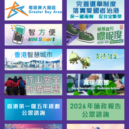
重，借助大賽平台連接資源、傳遞價值，成為
構建創新創業生態的關鍵力量。為進一步提升
創業服務功能，廣東省人社部門整合多方資
源，提供更多金融賦能和精準服務，所有報名
參賽的項目，不論是否進入複决賽，都能得到
全過程的投融資、入駐孵化基地、技術人才等
方面的支持保障。創業大賽賽事本身只是“搭
台”，更深層的意義在於以賽促創、以賽融
鏈、以賽引資、以賽引才，推動創新鏈、産業
鏈、資金鏈、人才鏈“四鏈融合”，讓更多優質
創業項目脫穎而出、留在灣區。