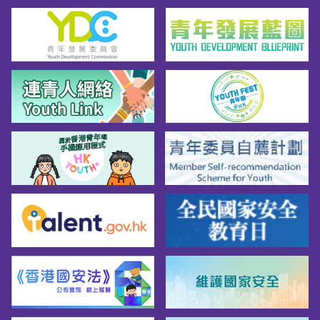
不斷：比拼接續上演，賽事永不落幕據悉，珠
援
中小企業市場推廣基金將於2026年7月1日合
海、深圳承辦的賽道也同步舉辦多場政策推
」
併至「BUD專項基金」，工業貿易署已就此更
介、資源對接、考察交流等配套活動，為參賽
新申請指引就展覽提供更詳細的闡述，並提供
項目構建“展示—對接—落地”的全鏈條服務體
以往「BUD專項基金」曾獲批的展覽名單以供
系。除了當地的創新創業資源匯聚賽場，大灣
參考。 有關「BUD專項基金」的詳情，請瀏
區其他重點城市也將攜同優質投融資機構、創
覽基金網頁。註：「BUD專項基金」的資助地
業孵化載體組團對接，共同形成一個跨地域、
域範圍涵蓋48個經濟體，包括中國內地、東
多領域、全周期的資源支持網絡，為參賽項目
盟10個國家(包括文萊、柬埔寨、印尼、老
提供從初創融資到産業落地的強大動能。在深
撾、馬來西亞、緬甸、菲律賓、新加坡、泰國
圳舉辦的集成電路與低空經濟賽道，邀請了深
和越南)、澳洲、智利、歐洲自由貿易聯盟四
創投、深天使等知名創投機構到場觀摩項目路
國(包括冰島、列支敦士登、挪威和瑞士)、格
演，為資本與項目搭建起精准對接的橋梁，還
魯吉亞、澳門、新西蘭、日本、韓國、奧地
安排參賽項目採訪華為、大疆、騰訊、南山低
利、比利時-盧森堡經濟聯盟、加拿大、丹
空産業園，展現從硬件創新到生態構建的全鏈
麥、芬蘭、法國、德國、意大利、墨西哥、荷
條産業實力，讓創新者深度融入大灣區産業生
蘭、瑞典、英國、科威特、阿拉伯聯合酋長
態。在珠海舉辦的醫藥健康與生物製造、現代
國、土耳其、巴林、秘魯、沙特阿拉伯、 孟
服務與文化創意兩個賽道，邀請了珠海科創
加拉國、埃及、匈牙利、巴基斯坦、哈薩克斯
投、正菱資本、高科金投等本地投融資機構與
坦、蒙古及巴西。
參賽項目對接，聯動全市28家創業孵化基地
為參賽項目提供低成本創業場地和孵化服務，
協同全市各區招商投促部門開展招商及創業政
策解讀，全景展示創新創業環境，吸引優質項
目落地發展。賽事背後以資源對接作為重中之