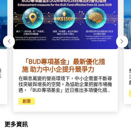
16%）。在華南理工大學承辦賽道比賽的前兩
日，不少評委對晉級項目在路演中的表現給予
了高度評價。大家表示，本次參賽項目整體質
量高，概念驗證比較充分，具備很強的市場轉
化潛力，充分展現了粵港澳大灣區創新創業的
蓬勃活力。 賽場直擊：配套活動豐富，對接
成效初顯本次大賽最大的特點和亮點就是把資
下一張
上一
源對接作為重中之重，形成舉辦賽事新的一套
新模式。8月29日，人工智能與機器人、食品
科技與現代農業兩個賽道複賽在華南理工大學
「BUD專項基金」最新優化措
五山校區舉行，現場來賓陣容鼎盛，資源對接
施 助力中小企提升競爭力
活動與比賽同步舉行，持續三天，內容豐富多
要
元，對接成效顯著 ，創造“賽事引領+政策支
年
在瞬息萬變的營商環境下，中小企需要不斷尋
持+早期投資+長效賦能”的全方位創業服務生
找突破與增長的空間。為協助企業把握市場機
態圈，有效促進項目與資本對接。為推動參賽
業
遇，「BUD專項基金」近日推出多項優化措
項目鏈接各類創業資源，大賽組委會辦公室集
的
施，進一步加強支援中小企。「發展品牌、升
結了粵財、粵科、深創投、廣金控、基石、松
中
創業
級轉型及拓展內銷市場的專項基金」(「BUD
禾等近150家創投機構，粵港澳（廣東）港澳
中
專項基金」)資助香港非上市企業透過發展品
青年創新創業基地、香港數碼港、澳門青年創
牌、升級轉型及拓展營銷，以發展他們在中國
業孵化中心等近100家創業孵化載體及留創
生
內地及其他目標市場，包括與香港簽署自由貿
園，省科學院、人工智能協會等眾多科研院所
科
更多資訊
易協定（自貿協定）及／或促進和保護投資協
和行業組織，共同為參賽項目營造互動場景。