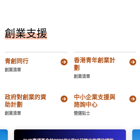
省（區、市），另有歐美國家的海外項目成功
晉級，充分展現灣區吸引力。二是産業涉及多
個科技領域，包括AI大模型、機器人、傳感
器、芯片設計、飛行器、細胞分子、仿生製造
等，有力驅動未來産業發展。三是港澳項目實
創業支援
力不容小覷。港澳地區共有142個項目晉級複
賽，佔比31.6%，在人工智能、文化創意、集
成電路等領域表現亮眼，充分彰顯港澳活力，
體現粵港澳大灣區共同發展的優勢。四是市場
前景好。超過135個複賽項目已獲得資本市場
香港青年創業計
青創同行


青睞，融資佔比近30%，還有不少項目投資潛
劃
(general.opens_new_window)
創業清單
(general.opens_new_window)
力較高，極具市場發展前景，已在大賽期間得
創業清單
到創投機構的關注和接觸。各賽道複賽採用
“6+4”路演機制（6分鐘展示加4分鐘問答），
由5位專家組成的評審組獨立打分，確保評審
過程公平公正，最終將有150個項目晉級决
政府對創業的資
中小企業支援與


賽。為確保評審專家的專業性、代表性、公平
助計劃
諮詢中心
(general.opens_new_window)
(general.opens_new_window)
性，大賽組委會秉持“好中選優”原則，精心篩
創業清單
營運貼士
選25名專家分別組隊參加5個賽道評審工作。
評委當中，既有眼光獨到的投融資專家和創業
孵化專家（佔比56%），也有實踐經驗豐富的
企業家（佔比28%），還有專業背景深厚的高
等院校、行業協會、科研院所專家學者（佔比