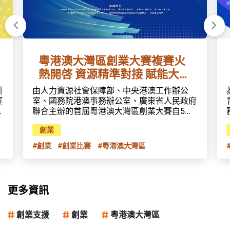
下一張
上一
粵港澳大灣區創業大賽複賽火
熱開啓 資源精準對接 賦能大灣
區創業生態
由人力資源社會保障部、中央港澳工作辦公
引
室、國務院港澳事務辦公室、廣東省人民政府
貿
聯合主辦的首屆粵港澳大灣區創業大賽自5月
啓動以來，受到社會各界廣泛關注。經過初賽
創業
的激烈角逐，5大賽道共450個項目從7000多
個註册項目中突出重圍，成功進入複賽。複賽
處
#創業
#創業比賽
#粵港澳大灣區
採用路演形式，分別在華南理工大學（8月29
日—31日）、深圳（8月31日—9月2日）、珠
海（9月4日—6日）陸續展開，輔以資源對接
配套活動，營造一場內容豐富的“創業嘉年
經
更多資訊
華”。賽事升級：優秀項目雲集，專業評委坐
資
鎮本次晉級複賽的450個項目實力強勁、富含
潛力，整體呈現出四個特點：一是地域分布
創業支援
創業
粵港澳大灣區
廣。除個別西部省份外，晉級項目覆蓋全國各