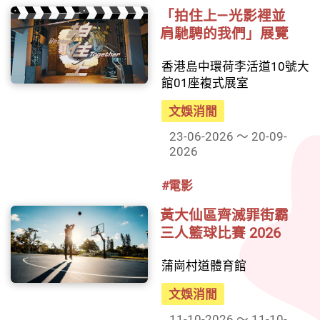
「拍住上—光影裡並
肩馳騁的我們」展覽
香港島中環荷李活道10號大
館01座複式展室
文娛消閒
23-06-2026 ～ 20-09-
2026
#電影
黃大仙區齊滅罪街霸
三人籃球比賽 2026
蒲崗村道體育館
文娛消閒
11-10-2026 ～ 11-10-