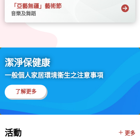
一路」國家和地區的藝文色彩，讓參與者在充
「亞藝無疆」藝術節
滿活力的氛圍中體驗多元文化。嘉年華同時亦
音樂及舞蹈
呈獻「盛禮薈萃——民族文化展覽」，透過來自
不同國家和地區的編織品、特色手工藝品、照
片、油畫及瓷器工藝等，展現匠人與藝術品盛
載的祝福與人情味。更多有關「亞藝無疆」藝
術節的節目及活動資訊，請瀏覽以下網站—亞
藝無疆 Asia+ 2026日期︰2026年9月至11月節
潔淨保健康
目詳情︰節目一覽表購票資訊︰節目門票於7月
23日（星期四）起在各城市售票網售票處、自
一般個人家居環境衞生之注意事項
助售票機、網頁、流動購票應用程式URBTIX及
電話購票熱線（3166 1288）發售專題網站︰
了解更多
https://www.asiaplus.gov.hk/2026/tc/
活動
更多