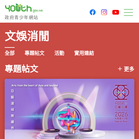
youtu
facebook
instagram
政府青少年網站
政府青少年網站
目
文娛消閒
全部
專題帖文
活動
實用連結
專題帖文
更多