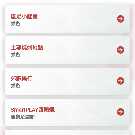
班、壁球訓練班、網球訓練班，及園藝課程
阿薩德兄弟成軍60年的告別巡演的其中一站，
等。>>>詳情及報名2. 本港大學暑期學院可於網
本地古箏演奏家萬幸將特別合作演出，中西合
頁內搜尋適合中學生的大學暑期課程，一起探
遠足小錦囊
璧演奏以花木蘭為靈感的樂曲。阿薩德兄弟憑
索學術興趣與職涯方向。>>>詳情及報名（香港
郊遊
藉高超技巧和非凡默契，縱橫古典結他樂壇逾
大學暑期學院）（只有英文）>>>詳情及報名
半世紀，屢獲拉丁格林美獎的肯定。《銅話鼓
（香港都會大學青少年暑期課程）3. 香港基督
事》古今交匯 穿越非遺馬來西亞頂尖敲擊樂團
教青年會可於網頁內搜尋合心水的暑期活動或
主要燒烤地點
手集團聯同印尼峇里甘美蘭樂團十一月呈獻
興趣班。熱門活動例如運動及體育課程，及攀
郊遊
《銅話鼓事》，將中國獅鼓、氣勢磅礡的馬來
登訓練課程等等。>>>詳情及報名另外，大家亦
西亞二十四節令鼓，與飄逸靈性、被譽為世界
可到香港遊樂場協會、香港青少年服務處、聖
音樂寶藏的甘美蘭音樂完美融合。香港兒童合
雅各福群會、香港童軍總會、香港女童軍總會
郊野樂行
唱團亦將與手集團同台演出一系列曲目，包括
等機構網頁內，搜尋暑假期間的恆常／暑期活
郊遊
重新演譯經典民歌《茉莉花》，以熟悉旋律穿
動及興趣班。（註︰部份網頁須以會員身分登
梭不同東亞文化。《亞裔藝采+ 2026》禮意綻
入報名，詳情請參閱以上各團體／機構網頁）
放 壓軸登場載譽歸來的年度大型戶外嘉年華
SmartPLAY康體通
「亞裔藝采＋」於十一月下旬登場，獲多個駐
康樂及運動
港領事館鼎力支持，匯聚不同民族風格的舞台
表演、文化攤位與工作坊，呈獻約30個「一帶