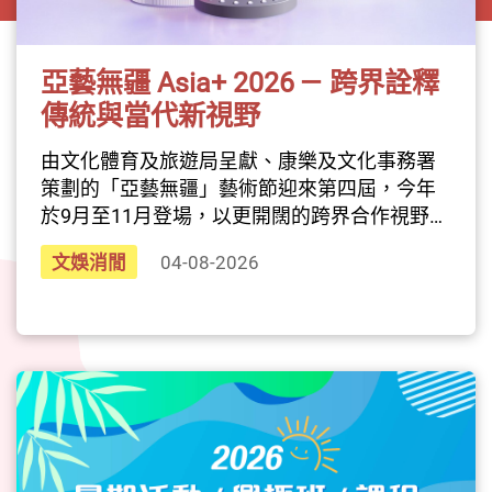
亞藝無疆 Asia+ 2026 — 跨界詮釋
傳統與當代新視野
由文化體育及旅遊局呈獻、康樂及文化事務署
策劃的「亞藝無疆」藝術節迎來第四屆，今年
於9月至11月登場，以更開闊的跨界合作視野，
持續拓展創作邊界，串連多元文化的交流與對
文娛消閒
04-08-2026
話。本屆藝術節以「蘊藝新詮」為題，匯聚音
樂、舞蹈、雜技等多種藝術形式，在傳統與當
代之間尋找新的可能。從融合中國獅鼓與馬來
西亞、印尼甘美蘭的跨文化演出，到結合非物
質文化遺產音樂的越南雜技，每一場都像是在
重新書寫亞洲藝術的風景。而深受喜愛的「亞
裔藝采+」戶外嘉年華也將再次回歸，為整個藝
術節畫下充滿活力的壓軸篇章。搭配一系列主
題展覽與延伸活動，本屆「亞藝無疆」將邀集