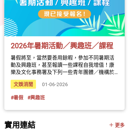
來自超過30個亞洲及「一帶一路」國家與地區
的藝術家參與，當中包含首次加入的巴西、摩
爾多瓦與捷克等，共呈現約100場演出與活動，
帶領市民與旅客走入世界文化的繽紛脈動。在
這個創意與文化交織的季節，就讓我們一同踏
入多元而豐富的藝術風景，感受一場充滿驚喜
2026年暑期活動／興趣班／課程
與靈感的文化盛事。
揭幕節目《三角演義》音樂會九月上演的開幕
暑假將至，當然要善用餘暇，參加不同暑期活
節目《三角演義》音樂會由香港流行音樂金牌
動及興趣班，甚至報讀一些課程自我增值！康
監製王雙駿領軍，夥拍鼓手恭碩良、結他手瞿
樂及文化事務署及下列一些青年團體／機構於
俊僖、樂隊主音Jan Curious等本地班底，加上
今年暑假期間將舉辦不同類型的精彩活動，相
文娛消閒
01-06-2026
首度來港的蒙古重金屬樂隊Uuhai以馬頭琴結合
信總有一些合你心意。不論你是青少年，或者
金屬音樂，韓國新進搖滾樂隊KARDI以傳統玄
是新手爸爸媽媽，一樣可以發掘到適合自己和
#暑假
#興趣班
琴配搭韓流女聲，還有泰國獨立流行組合KIKI
家人的活動，一同享受盛夏！1. 康樂及文化事
的夢幻節奏與輕快電音，在多種聲音維度的交
務署可於網頁內搜尋合心水的活動或興趣班。
鋒中為藝術節揭開序幕。《阿薩德二重奏結他
熱門活動例如游泳訓練班、不同類型的舞蹈
演奏會》呈獻跨藝術領域演出十月在香港上演
班、瑜伽訓練班、羽毛球訓練班、乒乓球訓練
實用連結
更多
的《阿薩德二重奏結他演奏會》為來自巴西的