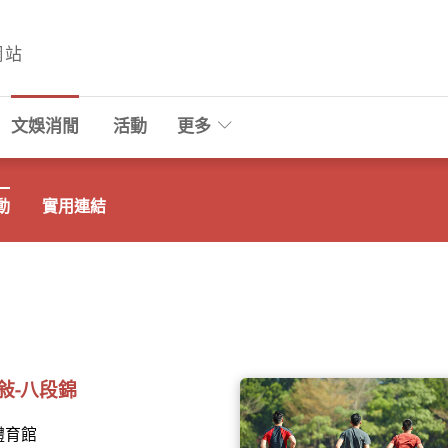
網站
文娛消閒
活動
更多
動
實用連結
敍-八段錦
體育館