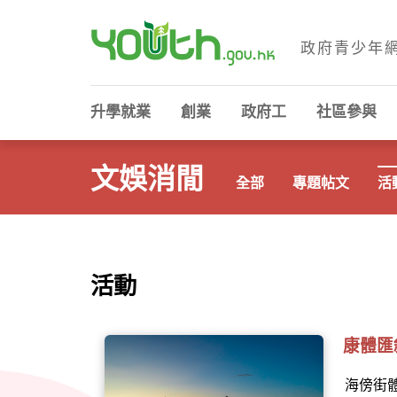
政府青少年
政府青少年網站
升學就業
創業
政府工
社區參與
文娛消閒
全部
專題帖文
活
活動
康體匯
海傍街