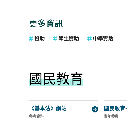
更多資訊
資助
學生資助
中學資助
國民教育
《基本法》網站
國民教育

(general.opens_new_window)
(general.o
參考資料
青年參與