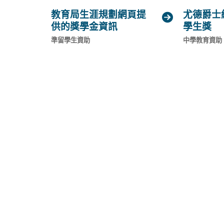
「港澳台僑聯招試」每年大約5月在香港
教育局生涯規劃網頁提
尤德爵士

內地高等院校有400餘所，考生須應考五
供的獎學金資訊
學生獎
(general.opens_new_window)
(general.o
語、數學、物理/歷史、化學/地理。詳情
準留學生資助
中學教育資助
院，以及香港考試及評核局的最新公布。3
生國家教育部批准個別內地高校（包括北
大學、華僑大學、復旦大學及深圳大學）
作。考生可向相關內地高校查詢。02 | 
課程之中，如何為自己作出最合適的升學
定到海外升學前，記得先仔細考慮以下幾
1.   本地升學還是外地升學？2.   如何選擇
擇外地升學的課程？4.   報名前要注意
站升學輔導文章 《留學漫遊│外地升學四
海外升學》。有關海外升學途徑的申請方
須知，以及非本地學歷的認可等詳情，請
網頁。資料來源:教育局 - 中六學生資訊
站自資專上教育資訊平台學友社網站