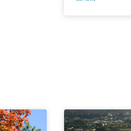
定」。《憲法》第六十二
行政區的設立及其制度。
區才得以成立。《憲法》
港的「一國兩制」、「港
堅實的法理基礎和憲制依
神，加強憲法實施，全面
常務委員會在2014年11
通過多種形式開展憲法宣傳
會《憲法》序言明確將「
務。全面貫徹實施《憲法
治國家的首要任務和基礎
民族偉大復興奠定了堅實
大復興」為主題，深入探
要作用，以及香港在「一
議進行，並設主題演講及
市民實時收看。座談會設
播，詳情如下：日期：202
正至中午12時30分主題
會政制及內地事務局專頁
溫過往座談會內容，請瀏
國民教育一站通另外，如