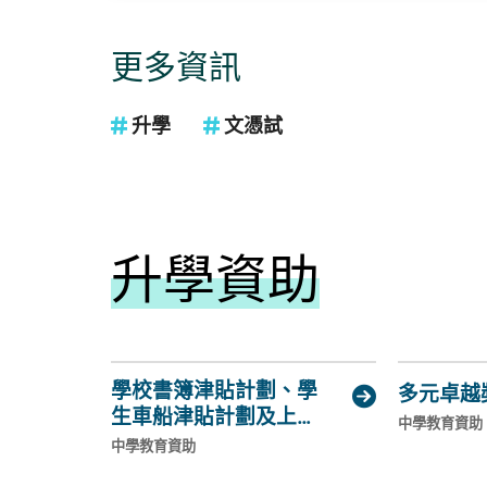
合招生辦法」分配學士學位學額)。另外
續設有彈性收生安排，讓考生在個別科目
異的情況下，亦有機會獲院校特別考慮，詳
更多資訊
區中「聯招參與院校入學要求」；以及參
聯招院校彈性收生安排 院校酌情考慮一科
升學
文憑試
02 | JUPAS以外的課程為了協助學生揀選
程，經評審專上課程資料網(iPASS)除
亦會羅列各間專上院校提供的JUPAS以
士和學士學位課程資料，包括由職業訓練
課程及香港演藝學院提供的政府資助學士
類別、學習範疇、修讀年期和學費等。應
升學資助
上課程電子預先報名平台」(E-APP)預先報
經本地評審副學位和學士學位課程。內地
外，中六畢業生也可以考慮到內地或海外
編為大家整理的一些非本地升學資訊，讓
方向參考。01 | 內地升學現時香港學生
學校書簿津貼計劃、學
校，分別是:1. 「內地高校招收香港中學
多元卓越

劃的內地高校依據DSE成績擇優錄取香港
生車船津貼計劃及上網
(general.o
中學教育資助
(general.opens_new_window)
聯招考試的需要。有關「文憑試收生計劃
費津貼計劃
中學教育資助
瀏覽教育局網頁。 2. 「中華人民共和國
僑、港澳地區及臺灣省學生入學考試」（