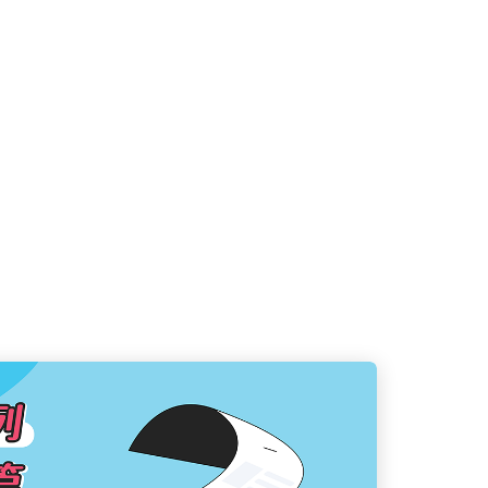
業不同
關的資訊，包括認識常見壓力來源、了解文
了解各
及處理DSE壓力的方法。而根據教育局提
該職位
線資料，我們整理了部分能為文憑試考生提
更重要
。這些機構設有不同的支援渠道，同學可按
課程可
升學建議及情緒支援。「情緒通」18111 
前往勞
]電話 / WhatsApp：18111[服務時
因應個
電話及回覆 WhatsApp，提供即時的支援及
劃，協
康網上支援平台「Open 噏」網站：[按
求職過
tagram︰[按此]WhatsApp / SMS：9101 
透過不
 小時網上輔導]香港撒瑪利亞防止自殺會網上輔
劃︰勞
」網站: [按此][服務時間：星期一至五（下午4時
學位或
、日及公眾假期（下午4時至凌晨1時）]香港
志向，
en 地 - 網上青年支援隊 」網站：[按
點包括
stagram︰[按此]電話：2117 
程。此
7 3666電郵：
特定服
sws.org.hk[服務時間：星期一、二（上午10時至
政府部
下午2時至晚上10時）星期五、六（下午6
實習機
公眾假期休息]以上資料只作參考，資料如
功完成
布為準。如有須要尋求其他機構的資料，可
處申領
聯絡。資料來源︰教育局 - 生涯規劃資訊
習訓練