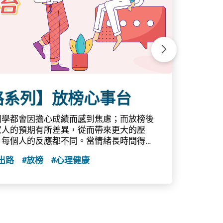
上一張
路系列】放榜心事台
同學都會因擔心成績而感到焦慮；而放榜後
【
家人的預期有所差異，從而帶來更大的壓
，每個人的反應都不同。當情緒長時間得不
文憑試
思維和行為都可能出現各種壓力訊號。當您
出路
#放榜
#心理健康
不少人
或愈趨明顯時，或許需要尋求專業人士的協
性格、
機構願意聆聽年青人的需要，並提供情緒支
麼求職
關協助，讓同學在這段重要時期獲得適切的
升學
規劃未
合了一系列應對放榜壓力的相關資源，為同
性，都
緩緊張的情緒。此外，醫務衞生局及精神健
源規劃
 Shall We Talk」計劃，亦為學生整理