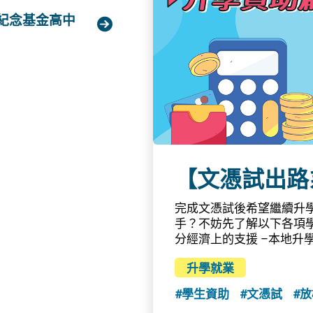
網站教育局 - 「校園
舉行考試，參與聯招試的
紀念基金高中

門學科，包括中文、英
pens_new_window)
請留意廣東省教育考試
. 　個別內地院校直接招
京大學、清華大學、暨南
在香港直接進行招生工
海外升學在眾多海外院校和
選擇十分重要。同學在決
項因素，再作最後決定。
留學的地區？3.   如何選
甚麼？詳情可參閱學友社網
【文憑試出路
問！一圖助你思考應否到
法、簽證申請、海外升學
完成文憑試後希望繼續升
參閱教育局「海外升學」
手？不妨先了解以下各項
專頁教育局生涯規劃資訊網
分經濟上的支援 –本地升
庭及學生資助事務處為專
升學就業
亦可透過「學資處電子通
下或可獲得的資助金額或
#學生資助
#文憑試
#放
1. 資助專上課程學生資助計