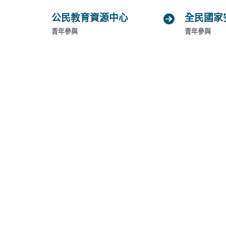
公民教育資源中心
全民國家

(general.opens_new_window)
(general.o
青年參與
青年參與