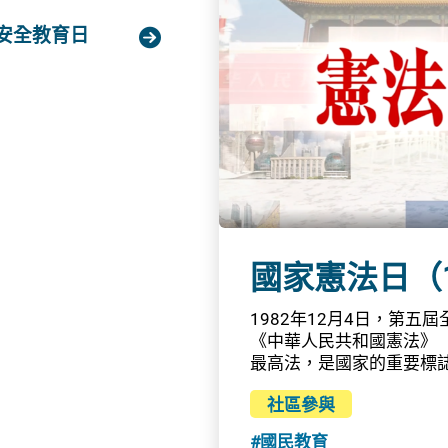
修業期。符合資格的申請
安全教育日

助」或「免入息審查資助
pens_new_window)
地部分高校亦會設立校內
情及申請要求因院校而異
訊。奬學金／助學金你可
與本地、內地或海外升學
計劃的申請要求與支援範
資助計劃，支援青年自我增
教育局於2023/24學
程，繼續為中六離校生和
進修所需的正式學歷（相
科））。當中，「應用教
國家憲法日（
發還的資助。符合資格的學
100%實際已繳付的學費。
1982年12月4日，第
助成年學員修讀由認可辦
《中華人民共和國憲法》
至中六）課程。符合資格的
最高法，是國家的重要標
100%已繳付的學費。資
威、法律效力。《憲法》
社區參與
《憲法》第三十一條規定
別行政區內實行的制度按
#國民教育