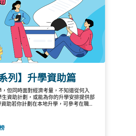
‧好精神」學生精神健康資訊網站
劃」學
幫助年
工作，
括︰受
日起，
津貼」
完成學
學徒於
後，在
修課程
式踏上
系列】升學資助篇
政府管理
一站通
學，但同時面對經濟考量，不知道從何入
申請要
學生資助計劃，或能為你的升學安排提供部
處、非
學資助若你計劃在本地升學，可參考在職家
座，有
上及大專程度學生提供的多項資助計劃。你
留意心
」內的計算工具，初步估算在不同資助計劃
資源公
資助幅度，協助你更有效地規劃升學安排。
適的工
榜
劃 (TSFS) 為就讀學額全數由公帑資助的
心，您