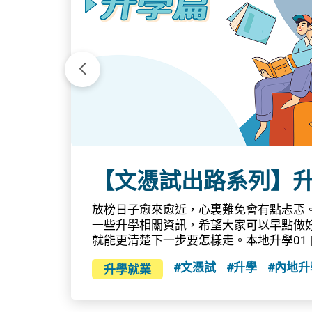
下一張
在考場
【文憑試出路系列】
前仍怕
，做好
放榜日子愈來愈近，心裏難免會有點忐忑
單*考
一些升學相關資訊，希望大家可以早點做
還提供
就能更清楚下一步要怎樣走。本地升學01 |
想知更
(JUPAS )教育局為文憑試考生編製中六
容，即
#文憑試
#升學
#內地升
升學就業
JUPAS專區提醒各位聯招重要事項、實
源：教
學要求，可協助你計劃自己的未來升學路
招生辦法」，及「指定專業／界別課程資助