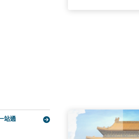
認可專上課程的合資格全
的資助計劃。資助包括助學
審查貸款計劃 (NLSFT
(TSFS)，提供貸款以
費。3. 專上學生資助計劃 
審的副學士學位、高級文
學生而設，須經過家庭入
及／或貸款。4. 專上學生免
「專上學生資助計劃」(F
並經本地評審的全日制副
的合資格學生繳付學費。5. 
提供貸款予在香港修讀指
格學生，協助他們繳付學費
為在認可的院校修讀全日
常上課地點距離超逾十分
校而同時有經濟需要的學
升學，你可以參考教育局
前往內地修讀學士學位課
一站通

生不會因經濟困難而無法
pens_new_window)
分：「經入息審查資助」
放，資助年期為有關學生