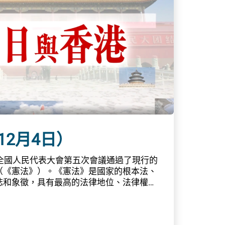
人只可在同一學年內，接受「經入息審查資
」二者其一。計劃不設名額上限。此外，內
獎學金、助學金或學費減免等安排。相關詳
，建議直接向有意報讀的院校查詢最新資
參考「獎助學金計劃搜尋」工具，查閱更多
相關的獎學金及助學金資訊，從而了解不同
圍。本地持續進修課程資助政府亦設有其他
值及持續進修。1. 應用教育文憑學費發還
年推出應用教育文憑課程，以取代毅進文憑課
成年學員提供另一學習途徑，以取得就業和
當於香港中學文憑試5科第2級（包括中英文
育文憑學費發還」為合資格的學員提供學費
12月4日）
員在學年結束後可獲發還30%、50%或
2. 指定夜間成人教育課程資助計劃政府資
五屆全國人民代表大會第五次會議通過了現行的
學機構於指定中心開辦的夜間中學（即中一
（《憲法》）。《憲法》是國家的根本法、
學員在學年結束後可獲發還30%、50%或
誌和象徵，具有最高的法律地位、法律權
料來源:在職家庭及學生資助事務處教育局
同時是香港特別行政區的「根」和「源」。
：「國家在必要時得設立特別行政區。在特
照具體情況由全國人民代表大會以法律規