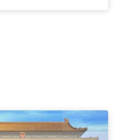
日制學生而設，須經過家庭入息及資產審查
備面試
金及／或貸款。2. 全日制大專學生免入息
為應屆
) 旨在配合「資助專上課程學生資助計劃」
備、面
協助就讀認可全日制課程的合資格學生繳付學
以更充
(FASP) 為修讀以自資形式開辦並經本地評
的工作
憑或學士學位程度專上課程的合資格全日制
「展翅
息及資產審查的資助計劃。資助包括助學金
服務」
入息審查貸款計劃 (NLSPS) 旨在配合
ASP)，提供貸款以協助就讀以自資形式開辦
學士學位、高級文憑或學士學位程度的課程
擴展的免入息審查貸款計劃 (ENLS) 旨在
定的專上／持續進修及專業教育課程的合資
。6. 資助專上課程及專上學生車船津貼 
制學士學位或以下程度課程，居住地點與日
鐘步行時間及需要乘搭公共交通工具往返學
生提供車船津貼。內地升學資助如欲到內地
「內地大學升學資助計劃」。此計劃旨在向
程的香港學生提供適切的支援，以及確保學
獲得專上教育的機會。資助計劃包括兩部
及「免入息審查資助」。資助款項會按年發
於指定內地院校就讀的學士學位課程的正常