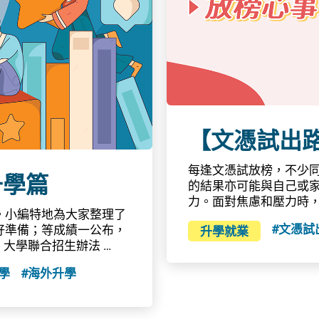
【文憑試出
每逢文憑試放榜，不少
升學篇
的結果亦可能與自己或
力。面對焦慮和壓力時
。小編特地為大家整理了
到紓解，身體、情緒、
#文憑試
好準備；等成績一公布，
升學就業
察覺這些訊號愈來愈多
 大學聯合招生辦法 
助。社會上有不少社福
學生資訊專頁，當中的
援、升學資訊及其他相
學
#海外升學
用資料、及聯招參與院校入
支持。當中，教育局整
向，當中包括「大學聯合
學提供方法幫助自己紓
計劃」 (透過「大學聯
康諮詢委員會推行的「陪我講