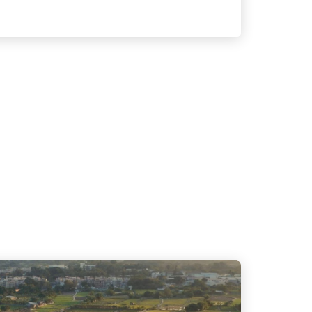
條亦規定，全國人民代表大會有權決定特別
正是根據上述《憲法》規定，香港特別行政
是《基本法》的立法依據和效力來源，為香
人治港」和高度自治的基本方針政策提供了
據。為增強社會的憲法意識，弘揚憲法精
推進依法治國，第十二屆全國人民代表大會
月決定，將12月4日訂為國家憲法日，國家
教育活動。2025年「國家憲法日」座談
實現中華民族偉大復興」規定為國家根本任
》，是全面推進依法治國、建設社會主義法
性工作，為社會主義現代化建設及實現中華
基礎。今年的座談會以「憲法與中華民族偉
討《憲法》在中華民族偉大復興進程上的重
國兩制」下的獨特角色。座談會將以實體會
對談環節，同時亦會安排網上直播，讓廣大
主題演講及對談環節，同時亦會安排網上直
5年12月4日（星期四）時間：上午11時
：憲法與中華民族偉大復興>>按此重溫座談
想了解更多有關「國家憲法日」的資訊及重
覽政制及內地事務局「國家憲法日」專頁。
果想參與有關「國家憲法日」及其他國民教