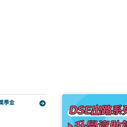
，今年多間聯招參與院校繼
了一系列與精神健康相
失手但整體成績仍十分優
憑試期間的情緒反應，以
情可參閱以上JUPAS專
供的社區資源及求助熱
考學友社文章《一文整合
供升學輔導支援的機構
DSE成績未達標考生》。
需要聯繫相關機構，獲取
和報讀JUPAS以外的課
精神健康支援熱線網站：[按此
自資經本地評審專上課程外，
間：24 小時由專人接聽
外的全日制高級文憑、副學
輔導]賽馬會青少年情緒健
局提供的政府資助副學位
此]Facebook：[按此]Ins
學位課程；內容包括課程
2012[服務時間：24
屆文憑試考生可透過「專
導服務  - 「Chat 窿
讀JUPAS以外的全日制
至凌晨1時）／ 星期六
及海外升學除了本地升學
明愛 -「香港明愛連線 Te
地區繼續升學。以下是小
此]Facebook：[按此]In
大家在規劃未來時有更多
0321WhatsApp：937
可透過3大途徑入讀內地院
ycsteens@caritas
文憑考試學生計劃」參與計
獎學金
下午6時）星期三、四（

學生，免卻同學參加內地
pens_new_window)
時至凌晨2時）星期日及
」的最新資訊和詳情，可
有更新，以個別機構公
普通高等學校聯合招收華
與學校社工、輔導人員等
「港澳台僑聯招試」）