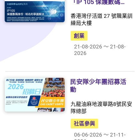
「IP 105 保護數碼身
份：域名的爭議解
香港灣仔活道 27 號職業訓
決」
練局大樓
創業
21-08-2026 ～ 21-08-
2026
民安隊少年團招募活
動
九龍油麻地渡華路8號民安
隊總部
社區參與
06-06-2026 ～ 21-11-