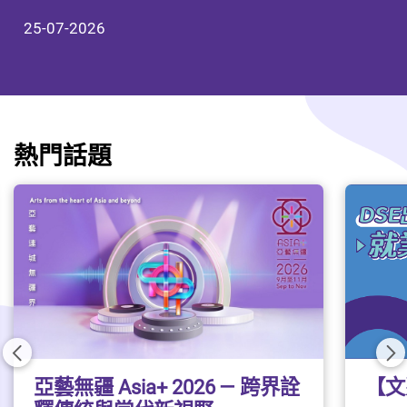
列】升學資助篇
錦囊
航」 助您計劃未來
01-01-2026
20-12-2022
25-07-2026
升學就業
23-06-2026
升學就業
02-07-2026
升學就業
11-05-2026
#學生資助
#文憑試
#放榜
#暑假
#求職
#勞工處
#勞工處
#文憑試出路
熱門話題
前一頁
後
【文
亞藝無疆 Asia+ 2026 — 跨界詮