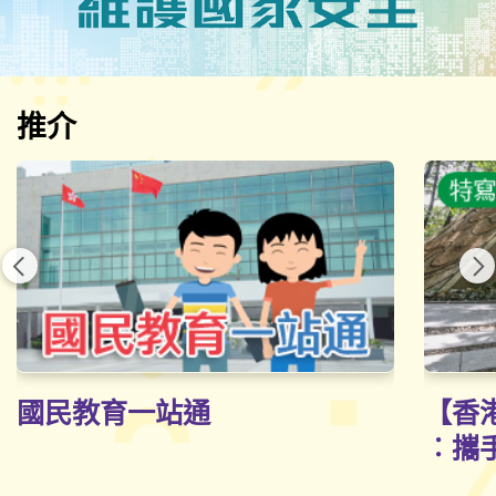
推介
前一頁
後
國民教育一站通
【香
︰攜