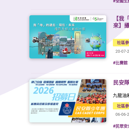
#全國生
【我
來】
社區
20-07-
#比賽館
民安
九龍油
社區
06-06-
#民眾安