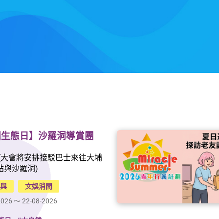
劇場、Y展覽平台、多用途場地、辦公室、商
舖及青年旅舍。 青年廣場匯集所有喜歡藝術
的人，無論你是在尋找展覽或表演空間的年輕
藝術家，或者只是觀眾，青年廣場都歡迎你。
國生態日】沙羅洞導賞團
 (大會將安排接駁巴士來往大埔
站與沙羅洞)
參與
文娛消閒
2026 ～ 22-08-2026