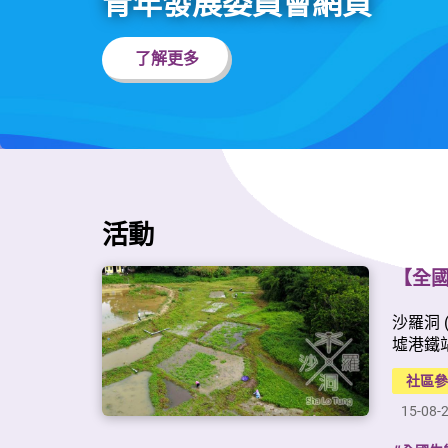
青年發展委員會網頁
成，屆時將提供更多靈活使用的室內空間、餐
飲區和室外活動場地。「連青・南昌」自試營
了解更多
運以來，舉辦了不同類型的工作坊、文化體
驗、義工服務、交流等活動，希望擴展「連青
人網絡」會員的人際網絡。「連青人網絡」會
員亦可享用「連青・南昌」內的共享空間及靜
音艙等設施，讓年青人多一個好去處！「連
青・南昌」開放詳情開放時間：(星期一至日) 
上午11時 至 晚上10時地點：九龍深水埗昌新
里 1 號南昌社區中心低座地下九龍深水埗昌新
活動
里 1 號南昌社區中心高座二樓想使用以上設
施？只要你介乎12至39 歲，就可在
【全
「HKYouth+」App登記成為「連青人網絡」會
員！大家亦可透過「HKYouth+」App、「連
沙羅洞
青・南昌」的Facebook或Instagram專頁了解
墟港鐵
更多「連青・南昌」的最新動態。
社區
15-08-