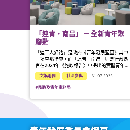
「連青・南昌」 — 全新青年聚
腳點
「連青人網絡」是政府《青年發展藍圖》其中
一項重點措施，而「連青・南昌」則是行政長
官在2024年《施政報告》中提出的實體青年
互動平台，旨在為民青局「連青人網絡」會員
文娛消閒
社區參與
31-07-2026
提供一個持續互動的匯聚點，作為《青年發展
藍圖》措施的實踐基地，以加強政府和青年發
#民政及青年事務局
展委員會與青年人在參與各項青年發展項目後
的溝通及協作。「連青・南昌」位於南昌社區
中心及毗鄰通州街臨時街市。首階段設施自
2025年12月起試行營運，包括多用途活動空
間、共享空間和靜音艙；第二階段設施已於今
年4月完工，提供小型表演空間、音樂室和舞
蹈室等；而第三階段工程預計於今年年底完