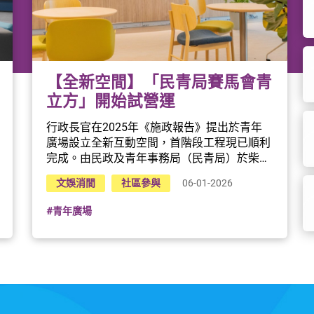
【全新空間】「民青局賽馬會青
立方」開始試營運
行政長官在2025年《施政報告》提出於青年
廣場設立全新互動空間，首階段工程現已順利
完成。由民政及青年事務局（民青局）於柴灣
青年廣場四樓打造的全新空間「民青局賽馬會
文娛消閒
社區參與
06-01-2026
青立方」，已於2025年12月18日正式展開試
營運。新空間環境舒適，專為青年而設，既是
#青年廣場
休憩放鬆的好地方，也是交流互動、發展個人
潛能及參與多元活動的理想場地！試營運詳情
日期：2025年12月18日（星期四）起地點：
柴灣青年廣場四樓開放時間：中午12時至晚上
8時歡迎大家邀約朋友，一同前來率先體驗！
關於青年廣場青年廣場乃政府場地，是民青局
推動的青年發展項目。設施包括Y綜藝館、Y