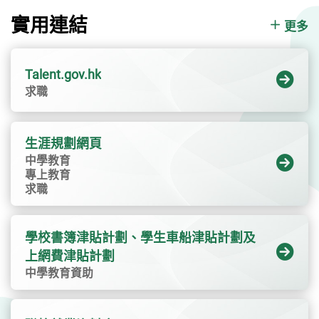
本科生、碩士生或研究生。實習職位香港的實
習職位接受在香港就讀的內地學生，以及在大
實用連結
更多
灣區內地城市就讀而持有效來港簽注的內地學
生申請。大灣區內地城市的實習職位則接受在
香港及大灣區內地城市就讀的香港學生申請。
Talent.gov.hk
實習期計劃將為學生提供為期兩個月（可延期
求職
至最長六個月）的實習機會。實習津貼香港的
實習職位：港幣12,000（每月） 大灣區內地城
市的實習職位：人民幣10,500（每月）申請期
生涯規劃網頁
2025/2026年冬季實習計劃於即日至2026年2月
中學教育
專上教育
23日接受學生申請。 計劃接受申請將以申請期
求職
完結或當實習名額全數完成配對為止，以較早
者為準。更多資訊如詳細申請資格及申請程序
等，請參閱計劃專題網站。
學校書簿津貼計劃、學生車船津貼計劃及
上網費津貼計劃
中學教育資助