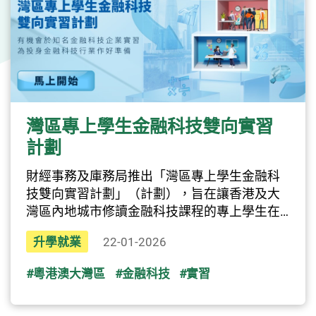
灣區專上學生金融科技雙向實習
計劃
財經事務及庫務局推出「灣區專上學生金融科
技雙向實習計劃」（計劃），旨在讓香港及大
灣區內地城市修讀金融科技課程的專上學生在
金融科技企業跨境實習，及早培養其投身金融
升學就業
22-01-2026
科技事業的興趣，藉以壯大本地的金融科技人
才庫。計劃對象計劃對象為在香港及大灣區內
#粵港澳大灣區
#金融科技
#實習
地城市的專上院校修讀金融科技相關學科的全
日制學生，當中包括高級文憑及副學士學生、