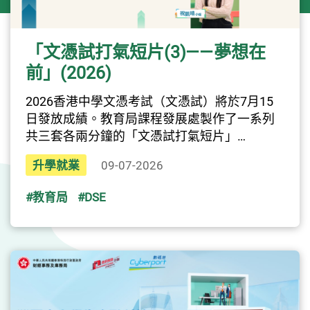
「文憑試打氣短片(3)——夢想在
前」(2026)
2026香港中學文憑考試（文憑試）將於7月15
日發放成績。教育局課程發展處製作了一系列
共三套各兩分鐘的「文憑試打氣短片」
（2026）。透過嘉賓的分享，鼓勵學生以正面
升學就業
09-07-2026
和積極的態度迎接文憑試放榜日，及早規劃前
路。「文憑試打氣短片(3)——夢想在前」
#教育局
#DSE
（2026）現已上載「中六學生資訊專頁」網站
「打氣區」，公眾可於同一網站觀看所有短
片。
>>按此瀏覽「中六學生資訊專頁」網站了解更
多！