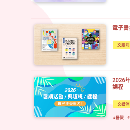
電子書
文娛消
202
課程
文娛消
#暑假