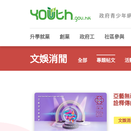
政府青少年
政府青少年網站
升學就業
創業
政府工
社區參與
文娛消閒
全部
專題帖文
活
專題帖文 - 文娛消閒
亞藝無疆 
詮釋傳
文娛消