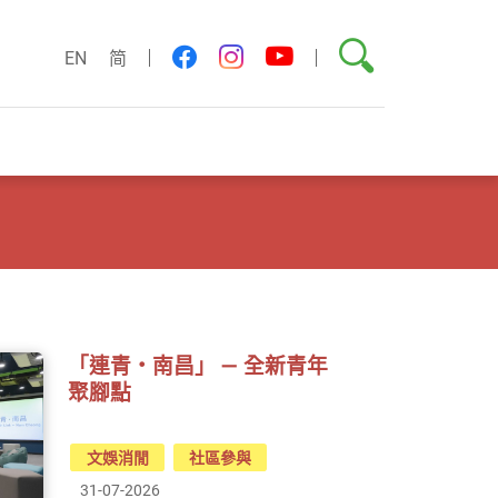
搜尋
youtube
facebook
instagram
EN
简
「連青・南昌」 — 全新青年
聚腳點
文娛消閒
社區參與
31-07-2026