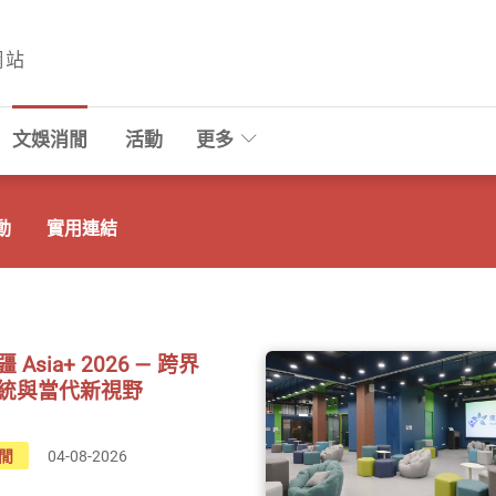
網站
文娛消閒
活動
更多
動
實用連結
Asia+ 2026 — 跨界
統與當代新視野
閒
04-08-2026