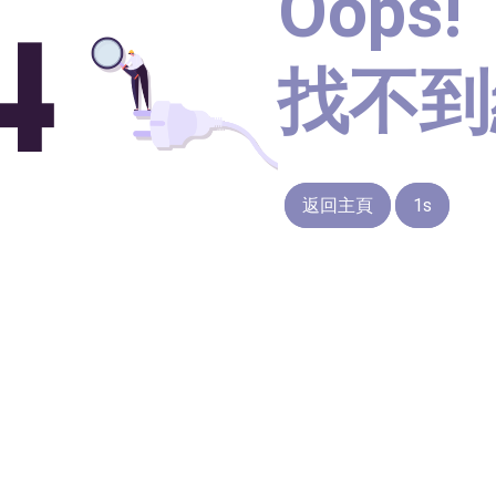
Oops!
找不到
返回主頁
1s