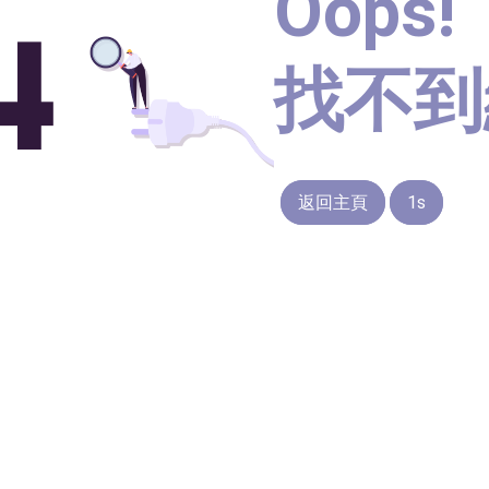
Oops!
找不到
返回主頁
1s