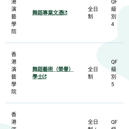
港
QF
演
全日
級
舞蹈專業文憑
藝
制
別
學
4
院
香
港
QF
演
舞蹈藝術（榮譽）
全日
級
藝
學士
制
別
學
5
院
香
港
全日
QF