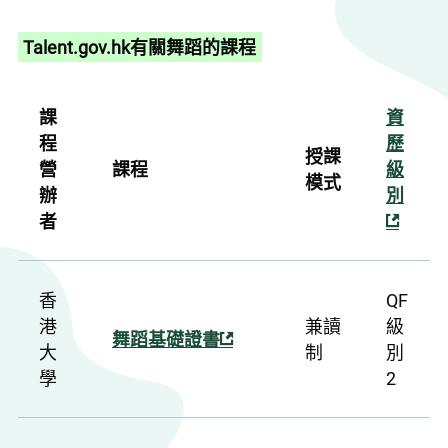
Talent.gov.hk有關舞蹈的課程
課
資
程
歷
授課
營
課程
級
模式
辦
別
者
香
QF
港
兼讀
級
舞蹈基礎證書
大
制
別
學
2