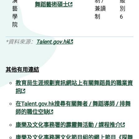
演
制 /
級
舞蹈藝術碩士
藝
兼讀
別
學
制
6
院
*資料來源：
Talent.gov.hk
其他有用連結
教育局生涯規劃資訊網站上有關舞蹈員的職業資
訊
在Talent.gov.hk搜尋有關舞者 / 舞蹈導師 / 排舞
師的職位空缺
康樂及文化事務署的霹靂舞活動 / 課程推介
康樂及文化事務署文化節目組的網上節目《探舞