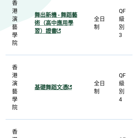
香
港
QF
舞出新機 - 舞蹈藝
演
全日
級
術（高中應用學
藝
制
別
習）證書
學
3
院
香
港
QF
演
全日
級
基礎舞蹈文憑
藝
制
別
學
4
院
香