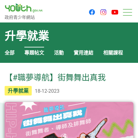
youtu
facebook
instagram
政府青少年網站
政府青少年網站
目
升學就業
全部
專題帖文
活動
實用連結
相關課程
【#職夢導航】街舞舞出真我
升學就業
18-12-2023