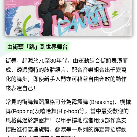
由街頭「跳」到世界舞台
街舞，起源於70至80年代，由運動結合街頭表演而
成，透過獨特的肢體語言，配合音樂組合出千變萬
化的舞步，即使新手入門亦可藉著自由奔放的動作
來表達自己！
常見的街舞舞蹈風格可分為霹靂舞 (Breaking)、機械
舞(Popping)及嘻哈舞(Hip-hop)等，當中最受歡迎的
風格莫過於霹靂舞！以單手撐地或者用頭部作為支
撐點進行高速旋轉、翻滾等一系列的霹靂舞招牌動