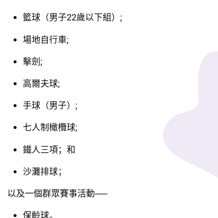
籃球（男子22歲以下組）;
場地自行車;
擊劍;
高爾夫球;
手球（男子）;
七人制橄欖球;
鐵人三項；和
沙灘排球；
以及一個群眾賽事活動──
保齡球。