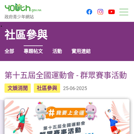
youtu
facebook
instagram
政府青少年網站
政府青少年網站
目
社區參與
全部
專題帖文
活動
實用連結
第十五屆全國運動會 - 群眾賽事活動
文娛消閒
社區參與
25-06-2025