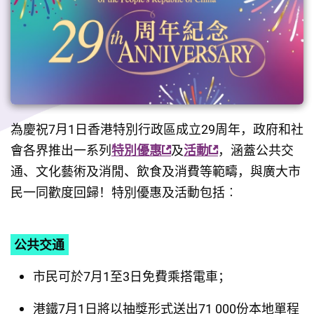
為慶祝7月1日香港特別行政區成立29周年，政府和社
會各界推出一系列
特別優惠
及
活動
，涵蓋公共交
通、文化藝術及消閒、飲食及消費等範疇，與廣大市
民一同歡度回歸！特別優惠及活動包括︰
公共交通
市民可於7月1至3日免費乘搭電車；
港鐵7月1日將以抽獎形式送出71 000份本地單程