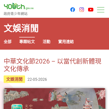
youtu
facebook
instagram
政府青少年網站
政府青少年網站
目
文娛消閒
全部
專題帖文
活動
實用連結
中華文化節2026 – 以當代創新體現
文化傳承
文娛消閒
22-05-2026