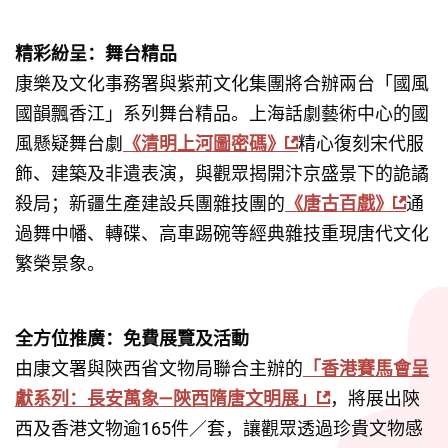
精彩紛呈：舞台精品
康樂及文化事務署與紫荊文化集團將合辦兩台「國風
國韻飄香江」系列舞台精品。上海話劇藝術中心的國
風懸疑舞台劇
《清明上河圖密碼》
精心復刻宋代服
飾、建築及非遺表演，與觀眾揭開汴京盛景下的詭譎
殺局；新疆生產建設兵團雜技團的
《唐古百戲》
通
過舞中幡、轉碟、高車踢碗等經典雜技重現唐代文化
繁榮景象。
全方位推廣：免費展覽及活動
由康文署與陝西省文物局聯合主辦的
「香港賽馬會呈
獻系列：長安萬象—陝西隋唐文明展」
，將展出陝
西及香港文物逾165件／套，讓觀眾透過珍貴文物感