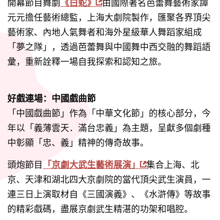
開幕節目舞劇
《白蛇》
由國際著名芭蕾舞藝術家譚
元元擔任藝術總監，上海大劇院製作，匯聚各界頂尖
藝術家、內地人氣舞者和海外星級華人舞蹈家組成
「夢之隊」，透過芭蕾舞與中國舞中西交融的舞蹈語
彙，重新詮釋一場自我探索和認知之旅。
好戲連場：中國戲曲節
「中國戲曲節」作為「中華文化節」的核心部分，今
年以「義薄雲天．滿台忠義」為主題，呈獻多個劇種
中彰顯「忠、義」精神的傳奇故事。
頭炮節目
「京劇大武生藝術展演」
集合上海、北
京、天津和湖北四大京劇院的當代頂尖武生演員，一
連三日上演取材自《三國演義》、《水滸傳》等故事
的精彩戲碼，盡展京劇武生精湛的功架和唱腔。