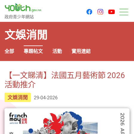
youtu
facebook
instagram
政府青少年網站
政府青少年網站
目
文娛消閒
全部
專題帖文
活動
實用連結
【一文睇清】法國五月藝術節 2026
活動推介
文娛消閒
29-04-2026