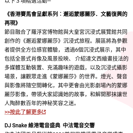
以下３項精選活動—
《香港賽馬會呈獻系列︰邂逅蒙娜麗莎．文藝復興的
再現》
節目融合了羅浮宮博物館與大皇宮沉浸式展覽館共同
創作的《邂逅蒙娜麗莎》沉浸式旅程。展區將為參觀
者提供全方位感官體驗， 透過6個沉浸式展示，其中
包括全景式肖像及風景投映、 介紹達文西繪畫技法的
多媒體互動裝置、充滿趣味的遊戲，以及沉浸式攝影
場景，讓觀眾走進《蒙娜麗莎》的世界。燈光、聲音
與影像將隨空間轉化，其中更會由光影劇場內的蒙娜
麗莎影像，帶領大家認識她的故事，和解開那抹讓世
人陶醉數百年的神秘笑容之迷。
>>按此了解更多
DJ Snake 維港電音盛典  中法電音交響