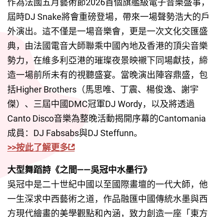
作為法國五月藝術節2026首個旗艦級電子音樂盛事，
屆時DJ Snake將會重磅登場，帶來一場聲勢浩大的戶
外演出。這不僅是一場音樂會，更是一次文化交匯盛
典，由法國電音大師聯乘中國內地及香港的頂尖音樂
勢力，在維多利亞港的璀璨夜景映襯下同場獻技，締
造一場前所未有的視聽盛宴。當晚演出陣容鼎盛，包
括Higher Brothers（馬思唯、丁震、楊俊逸、謝宇
傑）、三屆中國DMC冠軍DJ Wordy，以及將透過
Canto Disco音樂為整晚活動揭開序幕的Cantomania
成員：DJ Fabsabs與DJ Steffunn。
>>按此了解更多
大型舞蹈詩《之間——吳冠中水墨行》
吳冠中是二十世紀中國以至國際畫壇的一代大師，他
一生深求中西藝術之道，作品融匯中國傳統水墨與西
方現代繪畫的美學觀點和內涵，致力創造一座「東方