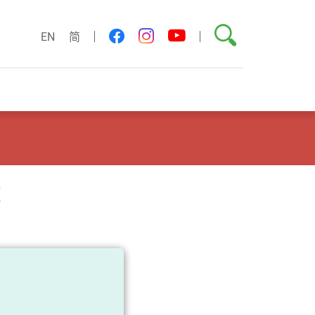
搜尋
youtube
facebook
instagram
EN
简
！