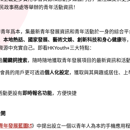
區民政事務處等舉辦的青年活動資訊！
以香港青年爲本，集最新青年發展資訊和青年活動於一身的綜合
、本地熱話、國家發展、藝術文娛、創新科技和身心健康
等
源中充實自己。即看HKYouth+三大特點：
過
關鍵詞搜索
，隨時隨地獲取青年發展項目的最新資訊和活
h+會員的用戶更可透過
個人化設定
，獲取與其興趣或居住、上
活動更設有
即時報名功能
，方便快捷
公開
青年發展藍圖
》中提出設立一個以青年人為本的手機應用