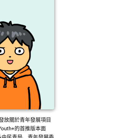
發放關於青年發展項目
uth+的首推版本面
多由民青局、青年發展委