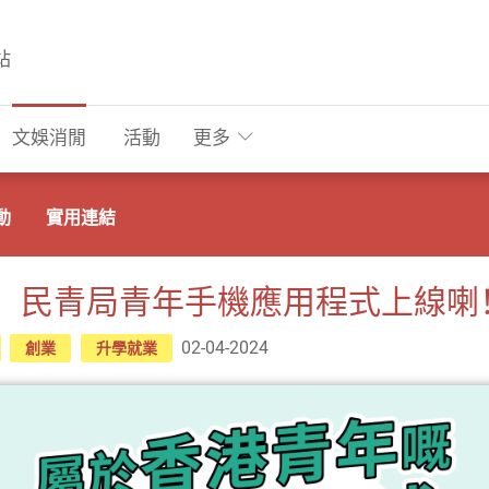
站
文娛消閒
活動
更多
動
實用連結
th+】民青局青年手機應用程式上線喇
02-04-2024
創業
升學就業