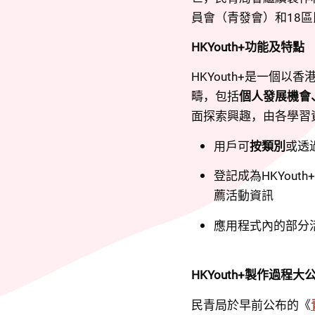
員會（青發會）和18
HKYouth+功能及特點
HKYouth+是一個
疇，包括
個人發展機會
面探索興趣，由各學習資
用戶可
按類別
或透
登記成為HKYout
薦活動資訊
應用程式內的部分
HKYouth+製作過程大
民青局於早前公布的《