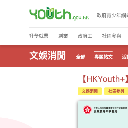
政府青少年網
政府青少年網站
升學就業
創業
政府工
社區參與
文娛消閒
全部
專題帖文
活
【HKYou
文娛消閒
社區參與