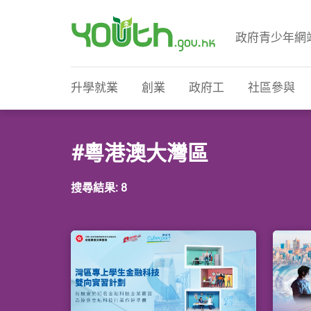
政府青少年網
政府青少年網站
升學就業
創業
政府工
社區參與
#粵港澳大灣區
搜尋結果: 8