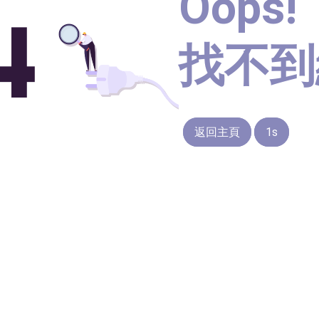
Oops!
找不到
返回主頁
1s